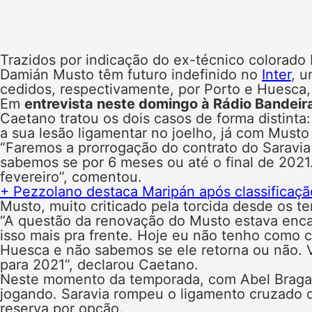
Trazidos por indicação do ex-técnico colorado
Damián Musto têm futuro indefinido no
Inter
, 
cedidos, respectivamente, por Porto e Huesca,
Em
entrevista neste domingo à Rádio Bandeir
Caetano tratou os dois casos de forma distinta
a sua lesão ligamentar no joelho, já com Musto 
“Faremos a prorrogação do contrato do Saravi
sabemos se por 6 meses ou até o final de 2021.
fevereiro”, comentou.
+ Pezzolano destaca Maripán após classificaçã
Musto, muito criticado pela torcida desde os
“A questão da renovação do Musto estava enc
isso mais pra frente. Hoje eu não tenho como 
Huesca e não sabemos se ele retorna ou não. V
para 2021”, declarou Caetano.
Neste momento da temporada, com Abel Braga
jogando. Saravia rompeu o ligamento cruzado 
reserva por opção.