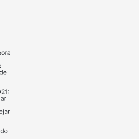
e
bora
o
 de
021:
ar
ejar
ndo