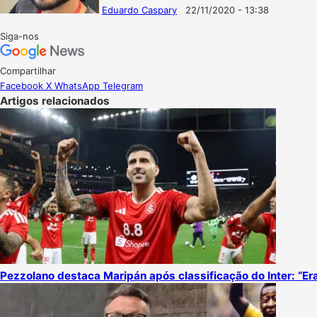
Eduardo Caspary
22/11/2020 - 13:38
Follow
Mande
on
um
Siga-nos
X
e-
mail
Compartilhar
Facebook
X
WhatsApp
Telegram
Artigos relacionados
Pezzolano destaca Maripán após classificação do Inter: “E