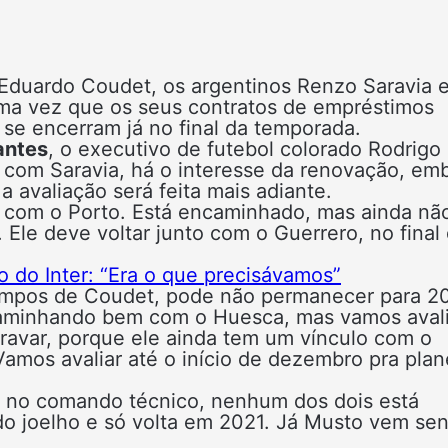
 Eduardo Coudet, os argentinos Renzo Saravia 
uma vez que os seus contratos de empréstimos
 se encerram já no final da temporada.
antes
, o executivo de futebol colorado Rodrigo
: com Saravia, há o interesse da renovação, em
a avaliação será feita mais adiante.
a com o Porto. Está encaminhado, mas ainda nã
 Ele deve voltar junto com o Guerrero, no final
o do Inter: “Era o que precisávamos”
 tempos de Coudet, pode não permanecer para 2
aminhando bem com o Huesca, mas vamos avali
cravar, porque ele ainda tem um vínculo com o
amos avaliar até o início de dezembro pra plan
 no comando técnico, nenhum dos dois está
do joelho e só volta em 2021. Já Musto vem se