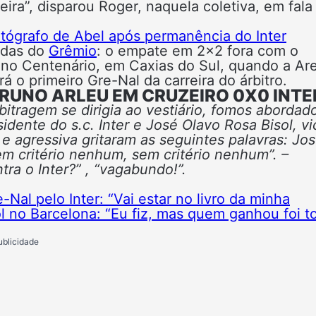
eira”, disparou Roger, naquela coletiva, em fala
utógrafo de Abel após permanência do Inter
idas do
Grêmio
: o empate em 2×2 fora com o
, no Centenário, em Caxias do Sul, quando a Ar
 o primeiro Gre-Nal da carreira do árbitro.
RUNO ARLEU EM CRUZEIRO 0X0 INTE
itragem se dirigia ao vestiário, fomos abordad
idente do s.c. Inter e José Olavo Rosa Bisol, vi
a e agressiva gritaram as seguintes palavras: Jo
m critério nenhum, sem critério nenhum”. –
ra o Inter?” , “vagabundo!”.
Nal pelo Inter: “Vai estar no livro da minha
ol no Barcelona: “Eu fiz, mas quem ganhou foi t
ublicidade