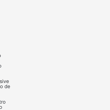
o
o
sive
ço de
tro
o