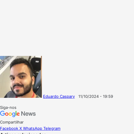
Eduardo Caspary
11/10/2024 - 19:59
Follow
Mande
on
um
Siga-nos
X
e-
mail
Compartilhar
Facebook
X
WhatsApp
Telegram