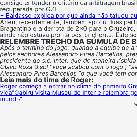
consigo entender o critério da arbitragem brasil
recuperada por GZH.
+ Baldasso explica por que ainda não tatuou a
Arleu, recentemente, também apitou duas part
Bragantino e a derrota de 2×0 para o Cruzeiro
ainda não estava pronta pós-enchente. Este será
RELEMBRE TRECHO DA SÚMULA DE B
Após o termino do jogo, quando a equipe de arb
pelos senhores Alessandro Pires Barcellos, pres
presidente do s.c. Inter, que de maneira ríspid
Olavo Rosa Bisol “você acabou com o jogo”, “se
Alessandro Pires Barcellos “o que você tem cont
Leia mais do time de Roger:
Roger começa a entrar no clima do primeiro Gre-
vida”
Gabiru visita Museu do Inter e relembra g
mundo”
P