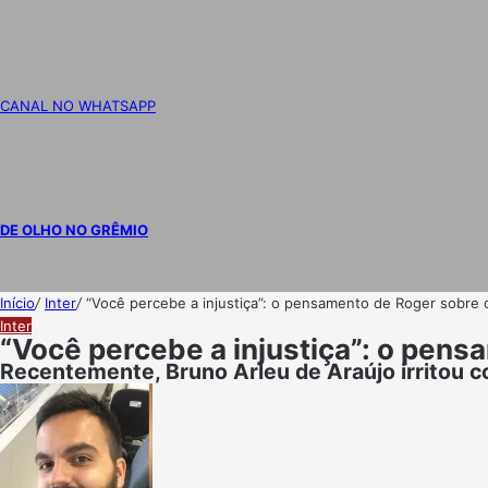
CANAL NO WHATSAPP
DE OLHO NO GRÊMIO
Início
/
Inter
/
“Você percebe a injustiça”: o pensamento de Roger sobre 
Inter
“Você percebe a injustiça”: o pens
Recentemente, Bruno Arleu de Araújo irritou c