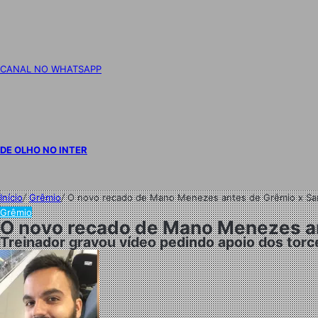
CANAL NO WHATSAPP
DE OLHO NO INTER
Início
/
Grêmio
/
O novo recado de Mano Menezes antes de Grêmio x Sant
Grêmio
O novo recado de Mano Menezes ant
Treinador gravou vídeo pedindo apoio dos torc