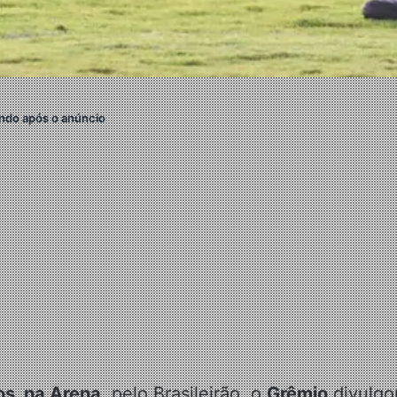
ndo após o anúncio
os, na Arena
, pelo Brasileirão, o
Grêmio
divulgo