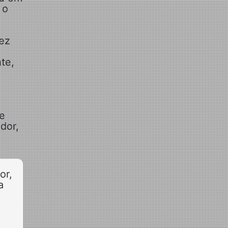
 o
vez
te,
e
dor,
or,
a