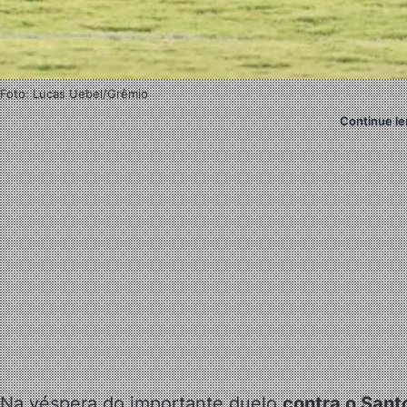
Foto: Lucas Uebel/Grêmio
Continue le
Na véspera do importante duelo
contra o Sant