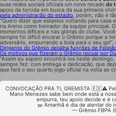
suas redes sociais oficiais um novo recado
do 
apoio da torcida em busca da sua primeira vitó
pela administração do estádio
, porém, não é tã
“Quero dizer que estamos voltando para casa e
na Arena como treinador da equipe principal. O
momentos difíceis e nas glórias do clube. Vocês
sempre foi difícil encarar o Grêmio porque a to
adversário, empurrando a bola para o seu gol”
Dirigente do Grêmio detalha funções de Felipã
Os motivos que fizeram o Grêmio recuar por Dud
“Assim eu espero encontrá-los neste domingo,
sempre fez: com entrega e dedicação, que depoi
que fará o seu quarto jogo oficial na volta ao c
CONVOCAÇÃO PRA TI, GREMISTA 🇪🇪⚠️ Pela p
Mano Menezes sabe bem onde está a noss
empurra, teu apoio decide e é c
🎫 Amanhã é dia de alentar do i
— Grêmio FBPA 