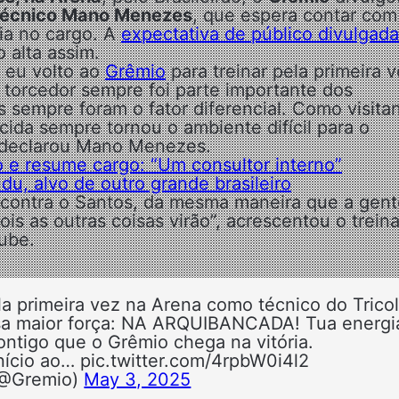
técnico Mano Menezes
, que espera contar com
ria no cargo. A
expectativa de público divulgada
o alta assim.
 eu volto ao
Grêmio
para treinar pela primeira 
 torcedor sempre foi parte importante dos
 sempre foram o fator diferencial. Como visitan
rcida sempre tornou o ambiente difícil para o
, declarou Mano Menezes.
o e resume cargo: “Um consultor interno”
u, alvo de outro grande brasileiro
 contra o Santos, da mesma maneira que a gent
s as outras coisas virão”, acrescentou o treina
lube.
rimeira vez na Arena como técnico do Tricol
a maior força: NA ARQUIBANCADA! Tua energi
ontigo que o Grêmio chega na vitória.
nício ao… pic.twitter.com/4rpbW0i4l2
(@Gremio)
May 3, 2025