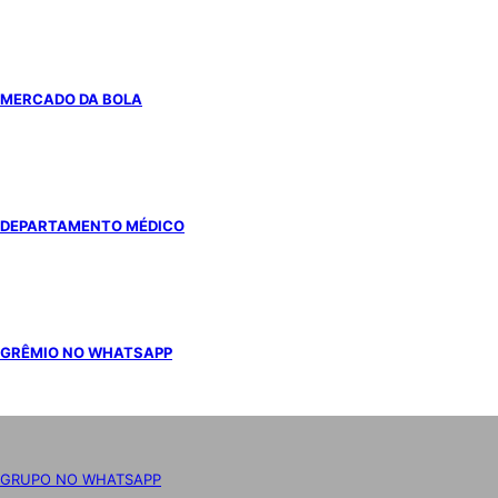
MERCADO DA BOLA
DEPARTAMENTO MÉDICO
GRÊMIO NO WHATSAPP
GRUPO NO WHATSAPP