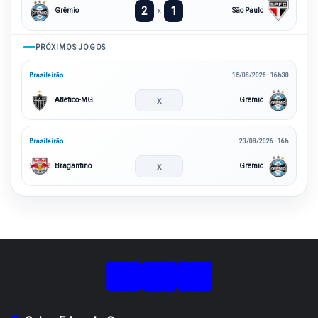
2
1
Grêmio
São Paulo
x
PRÓXIMOS JOGOS
Brasileirão
15/08/2026 · 16h30
x
Atlético-MG
Grêmio
Brasileirão
23/08/2026 · 16h
x
Bragantino
Grêmio