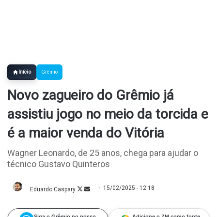
Início
Grêmio
Novo zagueiro do Grêmio já
assistiu jogo no meio da torcida e
é a maior venda do Vitória
Wagner Leonardo, de 25 anos, chega para ajudar o
técnico Gustavo Quinteros
15/02/2025 - 12:18
Eduardo Caspary
Follow
Mande
on
um
X
e-
mail
Siga o Grêmio no nosso
Adicione o ZM como fonte