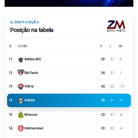
CLASSIFICAÇÃO
Posição na tabela
#
CLUBE
P
J
SG
11
Atlético-MG
29
21
0
12
São Paulo
26
21
1
13
Vitória
26
22
-11
14
Grêmio
25
21
-3
15
Mirassol
23
21
-6
16
Internacional
23
22
-4