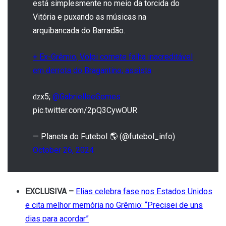
está simplesmente no meio da torcida do
Vitória e puxando as músicas na
arquibancada do Barradão.
+ Ex-Grêmio, Volpi comete falha inacreditável
em derrota do Bragantino; assista
ǳx5;
@GabrielleeGomes
pic.twitter.com/2pQ3CywOUR
— Planeta do Futebol 🌎 (@futebol_info)
October 26, 2024
EXCLUSIVA –
Elias celebra fase nos Estados Unidos
e cita melhor memória no Grêmio: “Precisei de uns
dias para acordar”