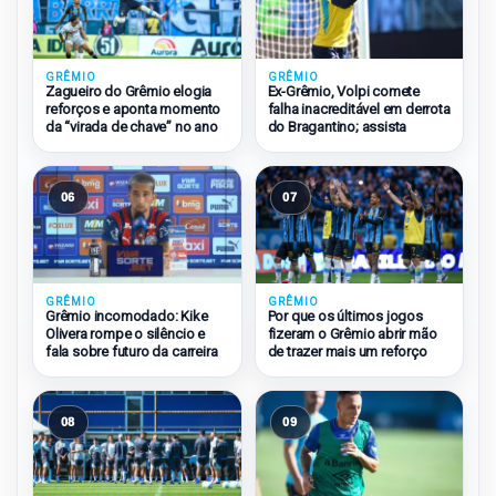
GRÊMIO
GRÊMIO
Zagueiro do Grêmio elogia
Ex-Grêmio, Volpi comete
reforços e aponta momento
falha inacreditável em derrota
da “virada de chave” no ano
do Bragantino; assista
06
07
GRÊMIO
GRÊMIO
Grêmio incomodado: Kike
Por que os últimos jogos
Olivera rompe o silêncio e
fizeram o Grêmio abrir mão
fala sobre futuro da carreira
de trazer mais um reforço
08
09