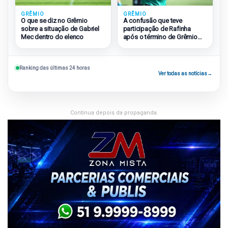
GRÊMIO
GRÊMIO
O que se diz no Grêmio
A confusão que teve
sobre a situação de Gabriel
participação de Rafinha
Mec dentro do elenco
após o término de Grêmio
2×1 São Paulo
Ranking das últimas 24 horas
Ver todas as notícias
→
Continua depois da propaganda.