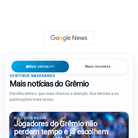
Mais vistos
Mais recentes
24H
CONTINUE NAVEGANDO
Mais notícias do Grêmio
Escolha entre o que mais chamou a atenção dos leitores e as
publicações mais novas.
MAIS VISTA AGORA
01
Jogadores do Grêmio não
perdem tempo e já escolhem