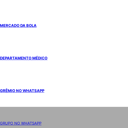
MERCADO DA BOLA
DEPARTAMENTO MÉDICO
GRÊMIO NO WHATSAPP
GRUPO NO WHATSAPP