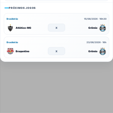
PRÓXIMOS JOGOS
Brasileirão
15/08/2026 · 16h30
x
Atlético-MG
Grêmio
Brasileirão
23/08/2026 · 16h
x
Bragantino
Grêmio