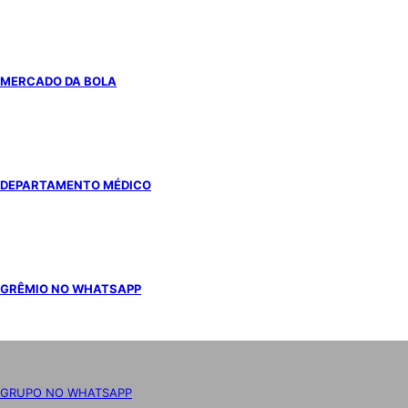
MERCADO DA BOLA
DEPARTAMENTO MÉDICO
GRÊMIO NO WHATSAPP
GRUPO NO WHATSAPP