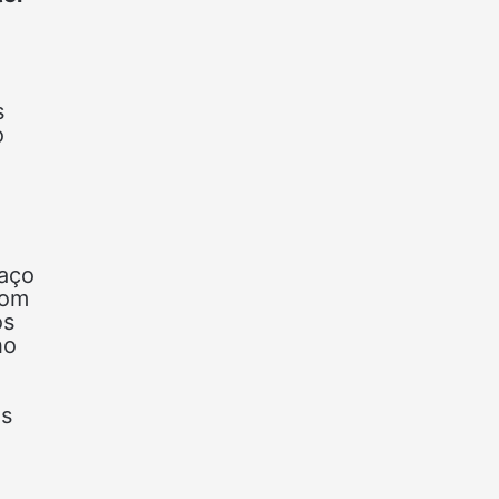
s
o
raço
com
os
ho
as