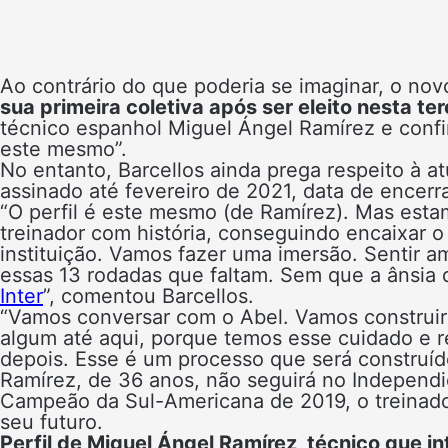
Ao contrário do que poderia se imaginar, o nov
sua primeira coletiva após ser eleito nesta ter
técnico espanhol Miguel Ángel Ramírez e confi
este mesmo”.
No entanto, Barcellos ainda prega respeito à a
assinado até fevereiro de 2021, data de encerr
“O perfil é este mesmo (de Ramírez). Mas es
treinador com história, conseguindo encaixar 
instituição. Vamos fazer uma imersão. Sentir am
essas 13 rodadas que faltam. Sem que a ânsia d
Inter
”, comentou Barcellos.
“Vamos conversar com o Abel. Vamos construi
algum até aqui, porque temos esse cuidado e
depois. Esse é um processo que será construíd
Ramírez, de 36 anos, não seguirá no Independie
Campeão da Sul-Americana de 2019, o treinador
seu futuro.
Perfil de Miguel Ángel Ramírez, técnico que i