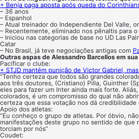
+ Benja paga aposta após queda do Corinthians
– 36 anos
– Espanhol
– Atual treinador do Independiente Del Valle,
– Recentemente, eliminado nos pênaltis para o
– Iniciou nas categorias de base no UD Las Pa
Catar
– No Brasil, já teve negociações antigas com
P
Outras aspas de Alessandro Barcellos em sua c
Pacificar o clube:
+ STJD mantém punição de Victor Gabriel, mas 
“Tenho certeza que todos são grandes colorad
aos três doutores, (Cristiano) Pilla, Guinther 
eles para fazer um Inter ainda mais forte. Aliás
colorados, é um compromisso do qual não abr
certeza que essa votação nos dá credibilidade 
Apoio dos atletas:
“Eu conheço o grupo de atletas. Por óbvio, não u
manifestações deste grupo no sentido de que r
torciam por nós”
Coudet: