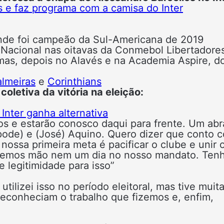
 e faz programa com a camisa do Inter
 onde foi campeão da Sul-Americana de 2019
 Nacional nas oitavas da Conmebol Libertadore
lmas, depois no Alavés e na Academia Aspire, d
almeiras
e
Corinthians
oletiva da vitória na eleição:
Inter ganha alternativa
os e estarão conosco daqui para frente. Um ab
(Spode) e (José) Aquino. Quero dizer que conto 
, nossa primeira meta é pacificar o clube e unir 
iremos mão nem um dia no nosso mandato. Ten
e legitimidade para isso”
tilizei isso no período eleitoral, mas tive muit
econheciam o trabalho que fizemos e, enfim,