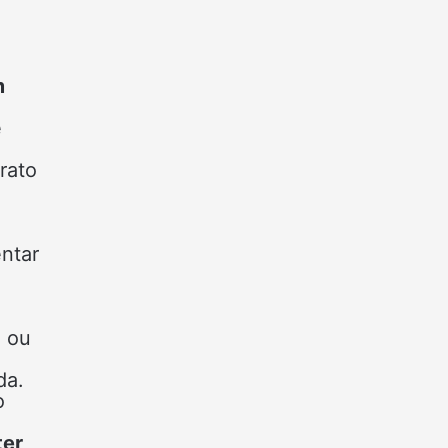
m
é
rato
a
entar
ã ou
da.
o
ter