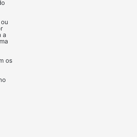
do
 ou
r
m a
uma
om os
no