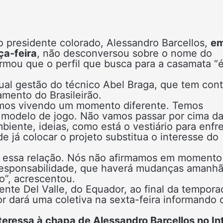
o presidente colorado, Alessandro Barcellos,
e
ça-feira
, não desconversou sobre o nome do
rmou que o perfil que busca para a casamata “
tual gestão do técnico Abel Braga, que tem cont
amento do Brasileirão.
tamos vivendo um momento diferente. Temos
o modelo de jogo. Não vamos passar por cima d
biente, ideias, como está o vestiário para enfr
e já colocar o projeto substitua o interesse do
r essa relação. Nós não afirmamos em momento
 responsabilidade, que haverá mudanças amanh
o”, acrescentou.
nte Del Valle, do Equador, ao final da tempora
 dará uma coletiva na sexta-feira informando 
nteressa à chapa de Alessandro Barcellos no In