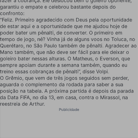
fazer a cobrança. Ele deslocou bem o goleiro oponente,
garantiu o empate e celebrou bastante depois do
confronto:
“Feliz. Primeiro agradecido com Deus pela oportunidade
de estar aqui e a oportunidade que me ajudou hoje de
poder bater um pênalti, de converter. O primeiro em
tempo de jogo, né? Vinha já de alguns voos no Toluca, no
Querétaro, no São Paulo também de pênalti. Agradecer ao
Mano também, que não deve ser fácil para ele deixar o
goleiro bater nessas alturas. O Matheus, o Everson, que
sempre apoiam durante a semana também, quando eu
treino essas cobranças de pênalti”, disse Volpi.
O Grêmio, que vem de três jogos seguidos sem perder,
aguarda o complemento da rodada para saber a sua
posição na tabela. A próxima partida é depois da parada
da Data FIFA, no dia 13, em casa, contra o Mirassol, na
reestreia de Arthur.
Publicidade