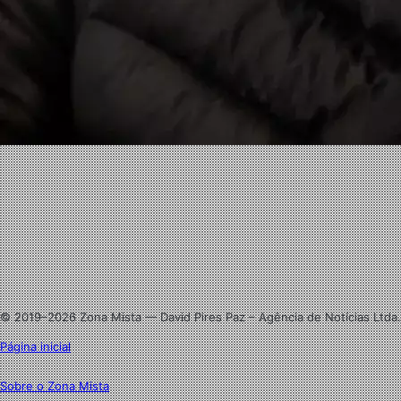
Facebook
X
Linkedin
Instagram
© 2019–2026 Zona Mista — David Pires Paz – Agência de Notícias Ltda.
Página inicial
Sobre o Zona Mista