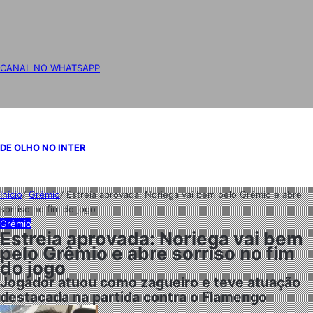
CANAL NO WHATSAPP
DE OLHO NO INTER
Início
/
Grêmio
/
Estreia aprovada: Noriega vai bem pelo Grêmio e abre
sorriso no fim do jogo
Grêmio
Estreia aprovada: Noriega vai bem
pelo Grêmio e abre sorriso no fim
do jogo
Jogador atuou como zagueiro e teve atuação
destacada na partida contra o Flamengo