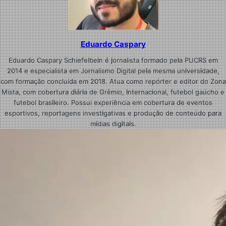
Eduardo Caspary
Eduardo Caspary Schiefelbein é jornalista formado pela PUCRS em
2014 e especialista em Jornalismo Digital pela mesma universidade,
com formação concluída em 2018. Atua como repórter e editor do Zona
Mista, com cobertura diária de Grêmio, Internacional, futebol gaúcho e
futebol brasileiro. Possui experiência em cobertura de eventos
esportivos, reportagens investigativas e produção de conteúdo para
mídias digitais.