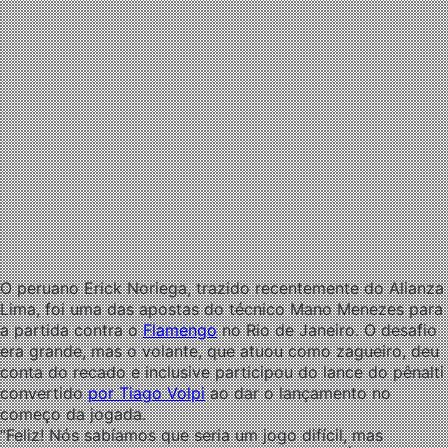
O peruano Erick Noriega, trazido recentemente do Alianza
Lima, foi uma das apostas do técnico Mano Menezes para
a partida contra o
Flamengo
no Rio de Janeiro. O desafio
era grande, mas o volante, que atuou como zagueiro, deu
conta do recado e inclusive participou do lance do pênalti
convertido
por Tiago Volpi
ao dar o lançamento no
começo da jogada.
“Feliz! Nós sabíamos que seria um jogo difícil, mas