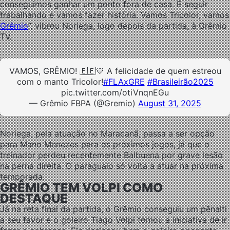
conseguimos ganhar um ponto fora de casa. É seguir
trabalhando e vamos fazer história. Vamos Tricolor, vamos
Grêmio
”, vibrou Noriega, logo depois da partida, à Grêmio
TV.
VAMOS, GRÊMIO! 🇪🇪💙 A felicidade de quem estreou
com o manto Tricolor!
#FLAxGRE
#Brasileirão2025
pic.twitter.com/otiVnqnEGu
— Grêmio FBPA (@Gremio)
August 31, 2025
Noriega, pela atuação no Maracanã, passa a ser opção
para Mano Menezes para os próximos jogos, já que o
treinador perdeu recentemente Balbuena por grave lesão
na perna direita. O paraguaio só volta a atuar na próxima
temporada.
GRÊMIO TEM VOLPI COMO
DESTAQUE
Já na reta final da partida, o Grêmio conseguiu um pênalti
a seu favor e o goleiro Tiago Volpi tomou a iniciativa de ir