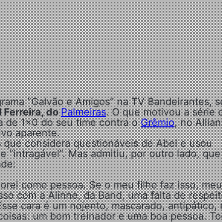
grama “Galvão e Amigos” na TV Bandeirantes, s
 Ferreira, do
Palmeiras
. O que motivou a série 
ria de 1×0 do seu time contra o
Grêmio
, no Allia
vo aparente.
es que considera questionáveis de Abel e usou
 “intragável”. Mas admitiu, por outro lado, que
ade:
rei como pessoa. Se o meu filho faz isso, meu
 isso com a Alinne, da Band, uma falta de respei
Esse cara é um nojento, mascarado, antipático,
 coisas: um bom treinador e uma boa pessoa. T