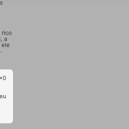
s
 rico
, a
 ele
.
1×0
meu