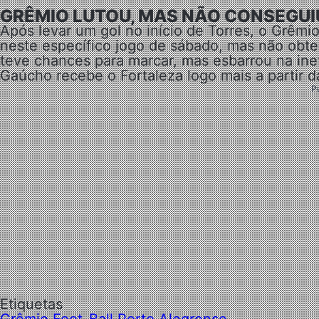
GRÊMIO LUTOU, MAS NÃO CONSEGUI
Após levar um gol no início de Torres, o Grêm
neste específico jogo de sábado, mas não obte
teve chances para marcar, mas esbarrou na inef
Gaúcho recebe o Fortaleza logo mais a partir 
P
Etiquetas
Grêmio Foot-Ball Porto Alegrense