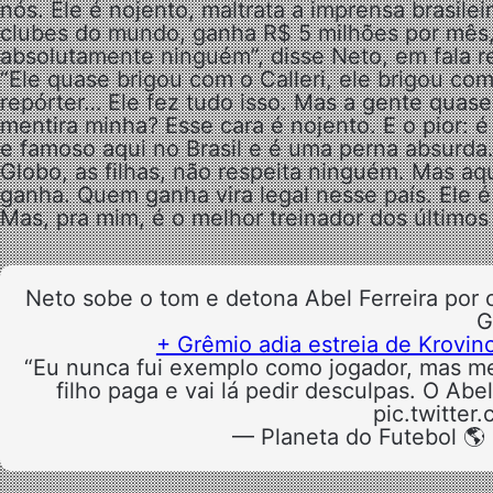
nós. Ele é nojento, maltrata a imprensa brasile
clubes do mundo, ganha R$ 5 milhões por mês, 
absolutamente ninguém”, disse Neto, em fala re
“Ele quase brigou com o Calleri, ele brigou com
repórter… Ele fez tudo isso. Mas a gente qua
mentira minha? Esse cara é nojento. E o pior: é
e famoso aqui no Brasil e é uma perna absurda.
Globo, as filhas, não respeita ninguém. Mas aq
ganha. Quem ganha vira legal nesse país. Ele é 
Mas, pra mim, é o melhor treinador dos últimos
Neto sobe o tom e detona Abel Ferreira por 
G
+ Grêmio adia estreia de Krovin
“Eu nunca fui exemplo como jogador, mas me
filho paga e vai lá pedir desculpas. O Abe
pic.twitte
— Planeta do Futebol 🌎