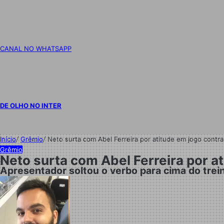
CANAL NO WHATSAPP
DE OLHO NO INTER
Início
/
Grêmio
/
Neto surta com Abel Ferreira por atitude em jogo contra
Grêmio
Neto surta com Abel Ferreira por a
Apresentador soltou o verbo para cima do trei