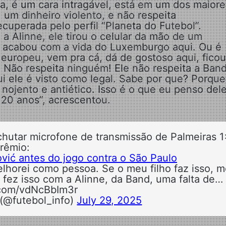
ira, é um cara intragável, está em um dos maiore
um dinheiro violento, e não respeita
cuperada pelo perfil “Planeta do Futebol”.
 a Alinne, ele tirou o celular da mão de um
se acabou com a vida do Luxemburgo aqui. Ou é
 europeu, vem pra cá, dá de gostoso aqui, ficou
 Não respeita ninguém! Ele não respeita a Band
ui ele é visto como legal. Sabe por que? Porque
nojento e antiético. Isso é o que eu penso dele
 20 anos”, acrescentou.
chutar microfone de transmissão de Palmeiras 
rêmio:
ović antes do jogo contra o São Paulo
lhorei como pessoa. Se o meu filho faz isso, 
l fez isso com a Alinne, da Band, uma falta de…
r.com/vdNcBbIm3r
 (@futebol_info)
July 29, 2025