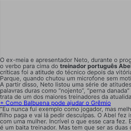
O ex-meia e apresentador Neto, durante o pro
o verbo para cima do
treinador português Abel
críticas foi a atitude do técnico depois da vitó
Parque, quando chutou um microfone sem moti
A partir disso, Neto listou uma série de atitud
palavras duras como “nojento”, “perna danada” e
trata de um dos maiores treinadores da atualid
+
Como Balbuena pode ajudar o Grêmio
“Eu nunca fui exemplo como jogador, mas melho
filho paga e vai lá pedir desculpas. O Abel fez
com uma mulher. Incrível o que esse cara fez. 
é um baita treinador. Mas tem que ser as duas