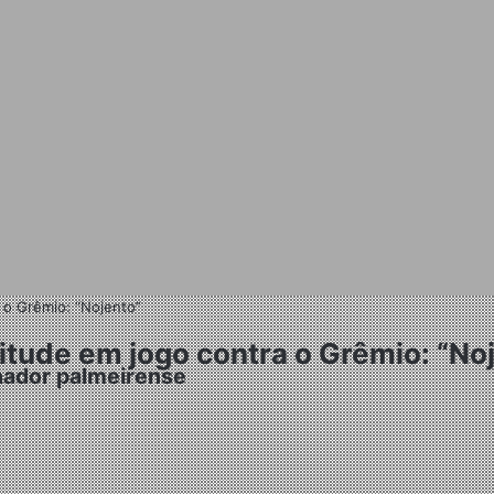
 o Grêmio: “Nojento”
titude em jogo contra o Grêmio: “No
nador palmeirense