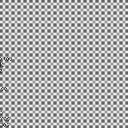
oltou
de
nz
 se
to
 mas
odos