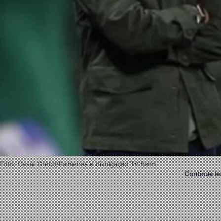
Foto: Cesar Greco/Palmeiras e divulgação TV Band
Continue le