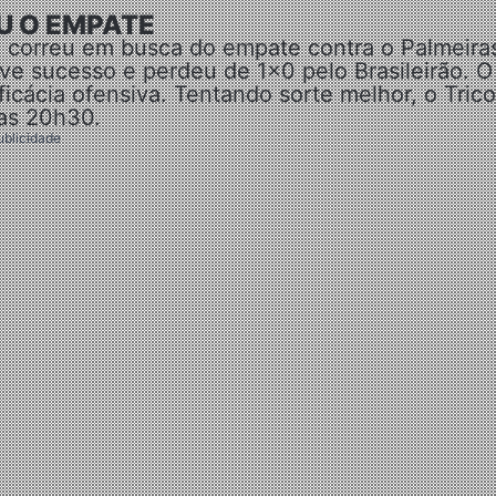
U O EMPATE
io correu em busca do empate contra o Palmeira
ve sucesso e perdeu de 1×0 pelo Brasileirão. O
icácia ofensiva. Tentando sorte melhor, o Trico
das 20h30.
ublicidade