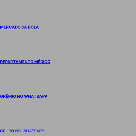
MERCADO DA BOLA
DEPARTAMENTO MÉDICO
GRÊMIO NO WHATSAPP
GRUPO NO WHATSAPP