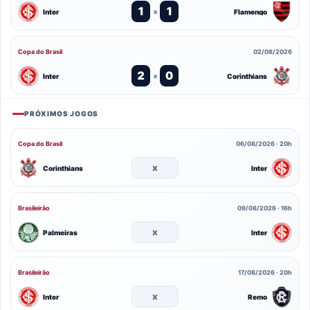
1
1
Inter
Flamengo
x
Copa do Brasil
02/08/2026
2
0
Inter
Corinthians
x
PRÓXIMOS JOGOS
Copa do Brasil
06/08/2026 · 20h
x
Corinthians
Inter
Brasileirão
09/08/2026 · 16h
x
Palmeiras
Inter
Brasileirão
17/08/2026 · 20h
x
Inter
Remo