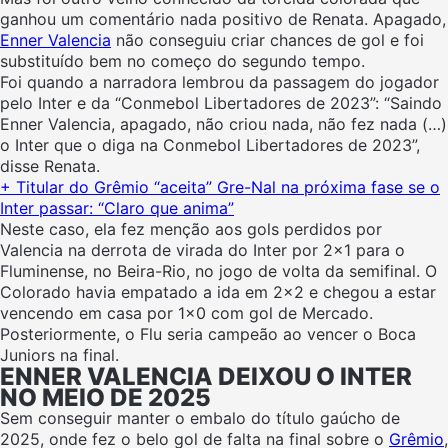
ganhou um comentário nada positivo de Renata. Apagado,
Enner Valencia
não conseguiu criar chances de gol e foi
substituído bem no começo do segundo tempo.
Foi quando a narradora lembrou da passagem do jogador
pelo Inter e da “Conmebol Libertadores de 2023”: “Saindo
Enner Valencia, apagado, não criou nada, não fez nada (…)
o Inter que o diga na Conmebol Libertadores de 2023”,
disse Renata.
+ Titular do Grêmio “aceita” Gre-Nal na próxima fase se o
Inter passar: “Claro que anima”
Neste caso, ela fez menção aos gols perdidos por
Valencia na derrota de virada do Inter por 2×1 para o
Fluminense, no Beira-Rio, no jogo de volta da semifinal. O
Colorado havia empatado a ida em 2×2 e chegou a estar
vencendo em casa por 1×0 com gol de Mercado.
Posteriormente, o Flu seria campeão ao vencer o Boca
Juniors na final.
ENNER VALENCIA DEIXOU O INTER
NO MEIO DE 2025
Sem conseguir manter o embalo do título gaúcho de
2025, onde fez o belo gol de falta na final sobre o
Grêmio
,