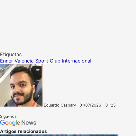
Etiquetas
Enner Valencia
Sport Club Internacional
Eduardo Caspary
01/07/2026 - 01:23
Follow
Mande
on
um
Siga-nos
X
e-
mail
Artigos relacionados