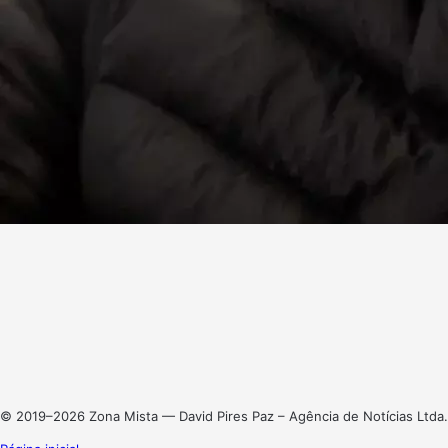
Facebook
X
Linkedin
Instagram
© 2019–2026 Zona Mista — David Pires Paz – Agência de Notícias Ltda.