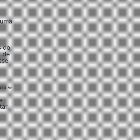
.
 uma
s do
o de
sse
es e
e
tar.