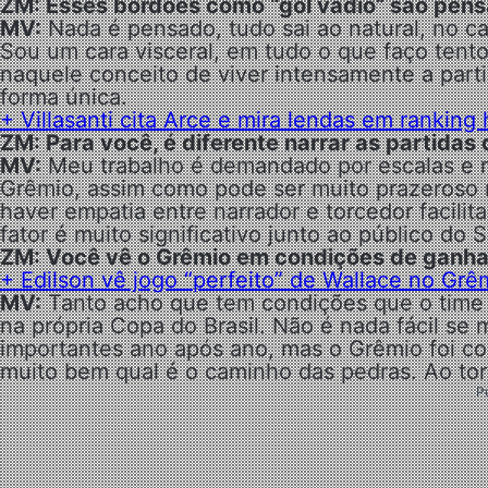
ZM: Esses bordões como “gol vadio” são pen
MV:
Nada é pensado, tudo sai ao natural, no ca
Sou um cara visceral, em tudo o que faço tent
naquele conceito de viver intensamente a par
forma única.
+ Villasanti cita Arce e mira lendas em ranking
ZM: Para você, é diferente narrar as partidas
MV:
Meu trabalho é demandado por escalas e nã
Grêmio, assim como pode ser muito prazeroso na
haver empatia entre narrador e torcedor facili
fator é muito significativo junto ao público do S
ZM: Você vê o Grêmio em condições de ganhar
+ Edilson vê jogo “perfeito” de Wallace no Grêm
MV:
Tanto acho que tem condições que o time e
na própria Copa do Brasil. Não é nada fácil se
importantes ano após ano, mas o Grêmio foi co
muito bem qual é o caminho das pedras. Ao torc
P