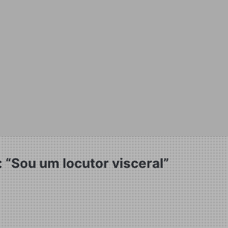
: “Sou um locutor visceral”