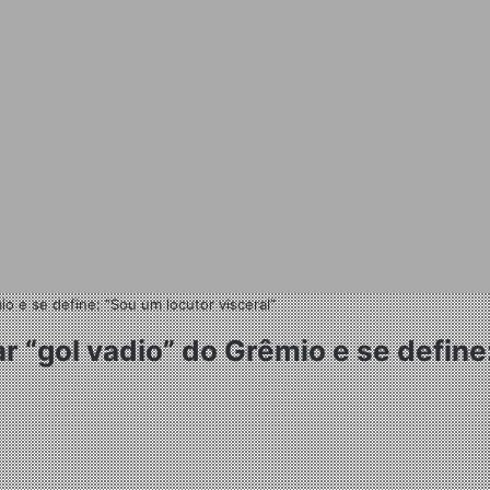
io e se define: “Sou um locutor visceral”
r “gol vadio” do Grêmio e se define