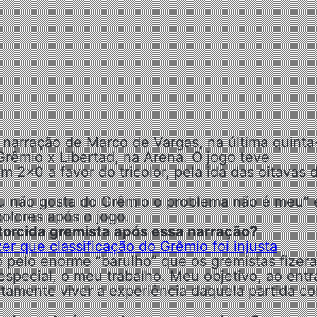
 narração de Marco de Vargas, na última quinta
 Grêmio x Libertad, na Arena. O jogo teve
2×0 a favor do tricolor, pela ida das oitavas 
 tu não gosta do Grêmio o problema não é meu” 
colores após o jogo.
torcida gremista após essa narração?
er que classificação do Grêmio foi injusta
o pelo enorme “barulho” que os gremistas fizer
 especial, o meu trabalho. Meu objetivo, ao entr
tamente viver a experiência daquela partida c