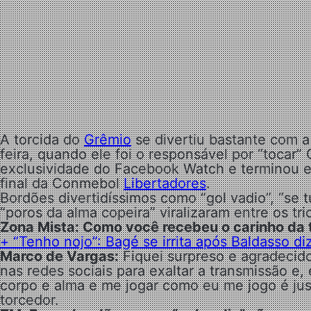
A torcida do
Grêmio
se divertiu bastante com a
feira, quando ele foi o responsável por “tocar”
exclusividade do Facebook Watch e terminou em 
final da Conmebol
Libertadores
.
Bordões divertidíssimos como “gol vadio”, “se
“poros da alma copeira” viralizaram entre os tri
Zona Mista: Como você recebeu o carinho da 
+ “Tenho nojo”: Bagé se irrita após Baldasso diz
Marco de Vargas:
Fiquei surpreso e agradecid
nas redes sociais para exaltar a transmissão e,
corpo e alma e me jogar como eu me jogo é jus
torcedor.