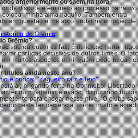
sados anteriormente ou saem na hora?
lor da disputa e em meio ao processo narrativo
o colocar minha alma naquilo. Também entra
tida em questão e me aprofundar na emoção de
 histórico do Grêmio
 do Grêmio?
o sou eu quem as faz. É delicioso narrar jogo
rrar partidas decisivas de outros times. O fat
ta em muitos aspectos e, ninguém pode negar, e
ul.
 títulos ainda neste ano?
io e brinca: “Zagueiro raiz e feio”
stá aí, brigando forte na Conmebol Libertador
 manter num patamar elevado, disputando títulos
mpetente para chegar nesse nível. O clube sab
edor basta ter paciência, torcer muito e acredi
ublicidade