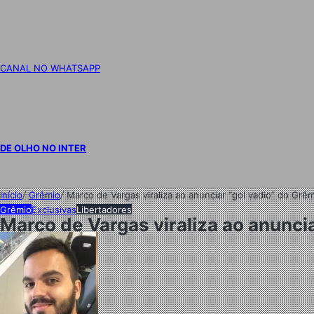
CANAL NO WHATSAPP
DE OLHO NO INTER
Início
/
Grêmio
/
Marco de Vargas viraliza ao anunciar “gol vadio” do Grêm
Grêmio
Exclusivas
Libertadores
Marco de Vargas viraliza ao anuncia