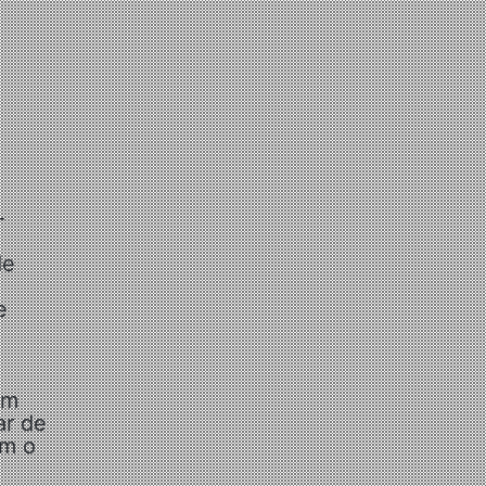
-
de
e
am
ar de
om o