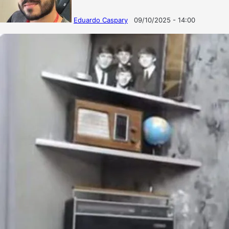
Eduardo Caspary
09/10/2025 - 14:00
Follow
Mande
on
um
X
e-
mail