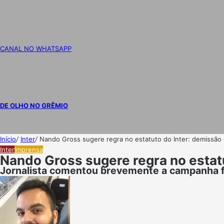
CANAL NO WHATSAPP
DE OLHO NO GRÊMIO
Início
/
Inter
/
Nando Gross sugere regra no estatuto do Inter: demissão 
Inter
Imprensa
Nando Gross sugere regra no estatu
Jornalista comentou brevemente a campanha fe