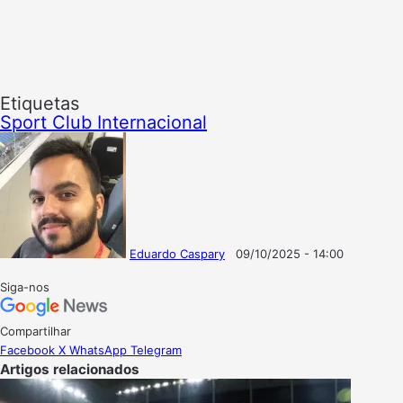
Etiquetas
Sport Club Internacional
Eduardo Caspary
09/10/2025 - 14:00
Follow
Mande
on
um
Siga-nos
X
e-
mail
Compartilhar
Facebook
X
WhatsApp
Telegram
Artigos relacionados