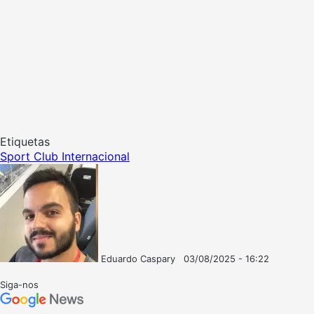
Etiquetas
Sport Club Internacional
Eduardo Caspary
03/08/2025 - 16:22
Follow
Mande
on
um
Siga-nos
X
e-
mail