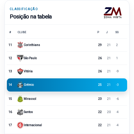
CLASSIFICAÇÃO
Posição na tabela
#
CLUBE
P
J
SG
11
Corinthians
29
21
2
12
São Paulo
26
21
1
13
Vitória
26
21
-9
14
Grêmio
25
21
-3
15
Mirassol
23
21
-6
16
Santos
22
20
-4
17
Internacional
22
21
-4