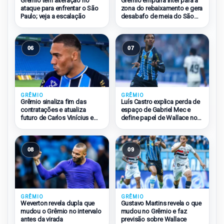
Grêmio tem alteração no
Grêmio empurra Inter para a
ataque para enfrentar o São
zona do rebaixamento e gera
Paulo; veja a escalação
desabafo de meia do São
Paulo
06
07
GRÊMIO
GRÊMIO
Grêmio sinaliza fim das
Luís Castro explica perda de
contratações e atualiza
espaço de Gabriel Mec e
futuro de Carlos Vinícius e
define papel de Wallace no
Amuzu
Grêmio
08
09
GRÊMIO
GRÊMIO
Weverton revela dupla que
Gustavo Martins revela o que
mudou o Grêmio no intervalo
mudou no Grêmio e faz
antes da virada
previsão sobre Wallace