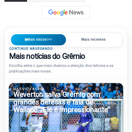
Mais vistos
Mais recentes
24H
CONTINUE NAVEGANDO
Mais notícias do Grêmio
Escolha entre o que mais chamou a atenção dos leitores e as
publicações mais novas.
MAIS VISTA AGORA
01
Weverton salva Grêmio com
grandes defesas e fala de
Wallace: “Ele é impressionante”