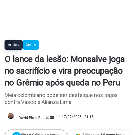
Início
Grêmio
O lance da lesão: Monsalve joga
no sacrifício e vira preocupação
no Grêmio após queda no Peru
Meia colombiano pode ser desfalque nos jogos
contra Vasco e Alianza Lima
17/07/2025 - 21:15
David Pires Paz
Follow
Mande
on
um
X
e-
mail
Siga o Grêmio no nosso
Adicione o ZM como fonte