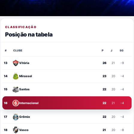
CLASSIFICAÇÃO
Posição na tabela
#
CLUBE
P
J
SG
13
Vitória
26
21
-9
14
Mirassol
23
20
-4
15
Santos
22
20
-4
16
Internacional
22
21
-4
17
Grêmio
22
20
-4
18
Vasco
21
20
-8