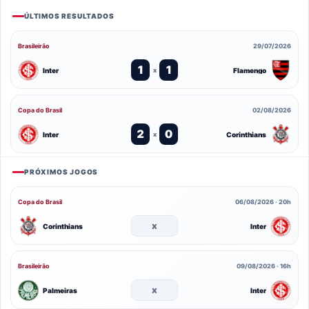
ÚLTIMOS RESULTADOS
Brasileirão
29/07/2026
1
1
Inter
Flamengo
x
Copa do Brasil
02/08/2026
2
0
Inter
Corinthians
x
PRÓXIMOS JOGOS
Copa do Brasil
06/08/2026 · 20h
x
Corinthians
Inter
Brasileirão
09/08/2026 · 16h
x
Palmeiras
Inter