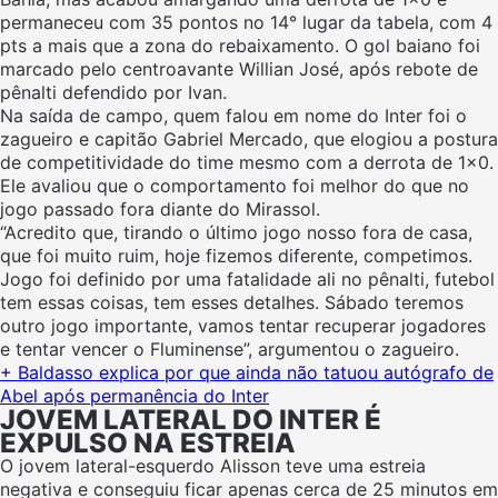
permaneceu com 35 pontos no 14° lugar da tabela, com 4
pts a mais que a zona do rebaixamento. O gol baiano foi
marcado pelo centroavante Willian José, após rebote de
pênalti defendido por Ivan.
Na saída de campo, quem falou em nome do Inter foi o
zagueiro e capitão Gabriel Mercado, que elogiou a postura
de competitividade do time mesmo com a derrota de 1×0.
Ele avaliou que o comportamento foi melhor do que no
jogo passado fora diante do Mirassol.
“Acredito que, tirando o último jogo nosso fora de casa,
que foi muito ruim, hoje fizemos diferente, competimos.
Jogo foi definido por uma fatalidade ali no pênalti, futebol
tem essas coisas, tem esses detalhes. Sábado teremos
outro jogo importante, vamos tentar recuperar jogadores
e tentar vencer o Fluminense”, argumentou o zagueiro.
+ Baldasso explica por que ainda não tatuou autógrafo de
Abel após permanência do Inter
JOVEM LATERAL DO INTER É
EXPULSO NA ESTREIA
O jovem lateral-esquerdo Alisson teve uma estreia
negativa e conseguiu ficar apenas cerca de 25 minutos em