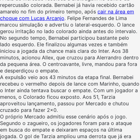
repercussão colorada. Bernabei já havia recebido cartão
amarelo no fim do primeiro tempo, após
cair na área em
choque com Lucas Arcanjo
. Felipe Fernandes de Lima
marcou simulação e advertiu o lateral-esquerdo. O lance
gerou irritação no lado colorado ainda antes do intervalo.
No segundo tempo, Bernabei participou bastante pelo
lado esquerdo. Ele finalizou algumas vezes e também
iniciou a jogada da chance mais clara do Inter. Aos 38
minutos, acionou Allex, que cruzou para Alerrandro dentro
da pequena área. O centroavante, livre, mandou para fora
e desperdiçou o empate.
A expulsão veio aos 43 minutos da etapa final. Bernabei
recebeu o vermelho depois de lance com Marinho, quando
o Inter ainda tentava buscar o empate. Com um jogador a
menos, o Colorado ficou exposto. Aos 51, Tarzia
aproveitou lançamento, passou por Mercado e chutou
cruzado para fazer 2×0.
O próprio Mercado admitiu esse cenário após o jogo.
Segundo o zagueiro, os jogadores foram para o ataque
em busca do empate e deixaram espaços na última
jogada. O gol de Tarzia ampliou uma derrota que já era