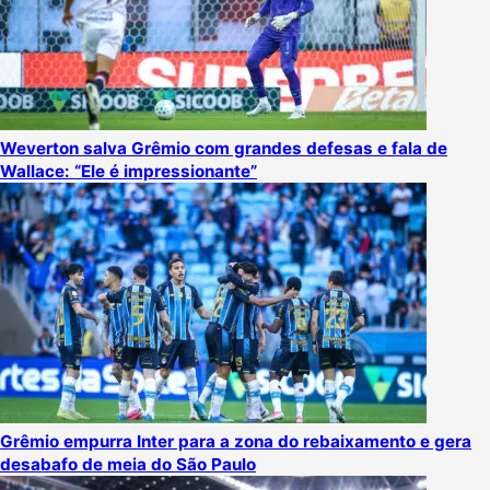
Weverton salva Grêmio com grandes defesas e fala de
Wallace: “Ele é impressionante”
Grêmio empurra Inter para a zona do rebaixamento e gera
desabafo de meia do São Paulo