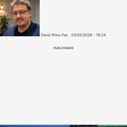
David Pires Paz
23/05/2026 - 19:24
Follow
Mande
on
um
PUBLICIDADE
X
e-
mail