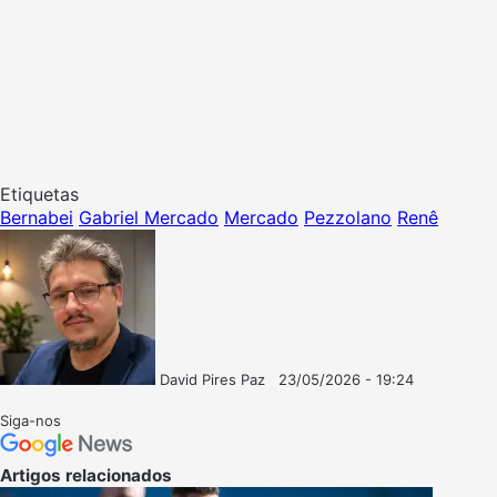
Etiquetas
Bernabei
Gabriel Mercado
Mercado
Pezzolano
Renê
David Pires Paz
23/05/2026 - 19:24
Follow
Mande
on
um
Siga-nos
X
e-
mail
Artigos relacionados