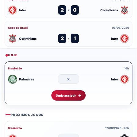
2
0
Inter
Corinthians
x
Copa do Brasil
06/08/2026
2
1
Corinthians
Inter
x
HOJE
Brasileirão
16h
x
Palmeiras
Inter
Onde assistir
PRÓXIMOS JOGOS
Brasileirão
17/08/2026 · 20h