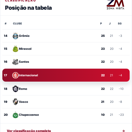
CLASSIFICAÇÃO
Posição na tabela
#
CLUBE
P
J
SG
14
Grêmio
25
21
-3
15
Mirassol
23
20
-4
16
Santos
22
20
-4
17
Internacional
22
21
-4
18
Remo
22
22
-10
19
Vasco
21
20
-8
20
Chapecoense
10
21
-23
Ver classificação completa
→