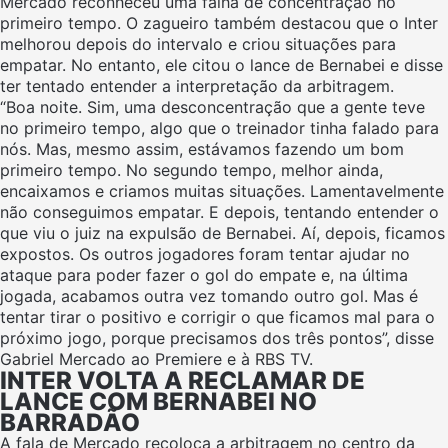
Mercado reconheceu uma falha de concentração no
primeiro tempo. O zagueiro também destacou que o Inter
melhorou depois do intervalo e criou situações para
empatar. No entanto, ele citou o lance de Bernabei e disse
ter tentado entender a interpretação da arbitragem.
“Boa noite. Sim, uma desconcentração que a gente teve
no primeiro tempo, algo que o treinador tinha falado para
nós. Mas, mesmo assim, estávamos fazendo um bom
primeiro tempo. No segundo tempo, melhor ainda,
encaixamos e criamos muitas situações. Lamentavelmente
não conseguimos empatar. E depois, tentando entender o
que viu o juiz na expulsão de Bernabei. Aí, depois, ficamos
expostos. Os outros jogadores foram tentar ajudar no
ataque para poder fazer o gol do empate e, na última
jogada, acabamos outra vez tomando outro gol. Mas é
tentar tirar o positivo e corrigir o que ficamos mal para o
próximo jogo, porque precisamos dos três pontos”, disse
Gabriel Mercado ao Premiere e à RBS TV.
INTER VOLTA A RECLAMAR DE
LANCE COM BERNABEI NO
BARRADÃO
A fala de Mercado recoloca a arbitragem no centro da