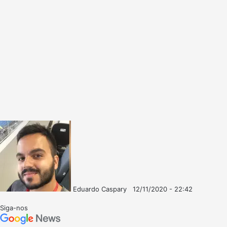
Eduardo Caspary
12/11/2020 - 22:42
Follow
Mande
on
um
Siga-nos
X
e-