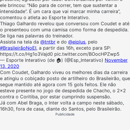
ele brincou: “Não para de correr, tem que sustentar a
intensidade”. É um cara que vai marcar minha carreira”,
comentou o atleta ao Esporte Interativo.
Thiago Galhardo revelou que conversou com Coudet e até
o presenteou com uma camisa como forma de despedida.
Se liga nas palavras do treinador.
Assista na tela da
@tntbr
e do
@eiplus
, pelo
#BrasileirãoNoEI
, a partir das 16h, exceto para SP:
https://t.co/Hg1o3Vajd0 pic.twitter.com/BOocHPZwp5
— Esporte Interativo (de 🏠) (@Esp_Interativo)
November
13, 2020
Com Coudet, Galhardo viveu os melhores dias da carreira
e atingiu o cobiçado posto de artilheiro do Brasileirão, que
segue mantido até agora com 15 gols feitos. Ele não
esteve presente no jogo de despedida de Chacho, o 2×2
contra o Coritiba, por estar cumprindo suspensão.
Já com Abel Braga, o Inter volta a campo neste sábado,
16h30, fora de casa, diante do Santos, pelo Brasileirão.
Publicidade