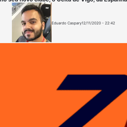
Eduardo Caspary
12/11/2020 - 22:42
Follow
Mande
on
um
X
e-
mail