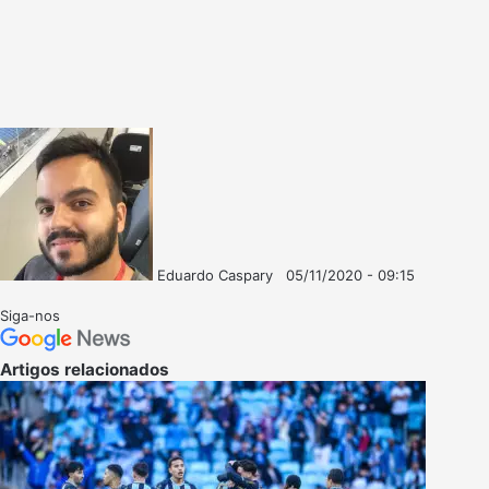
Eduardo Caspary
05/11/2020 - 09:15
Follow
Mande
on
um
Siga-nos
X
e-
mail
Artigos relacionados