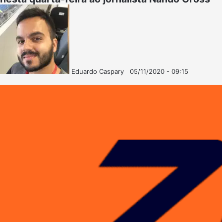
Eduardo Caspary
05/11/2020 - 09:15
Follow
Mande
on
um
X
e-
mail