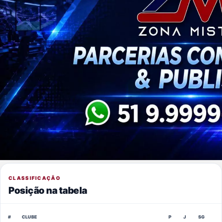
CLASSIFICAÇÃO
Posição na tabela
#
CLUBE
P
J
SG