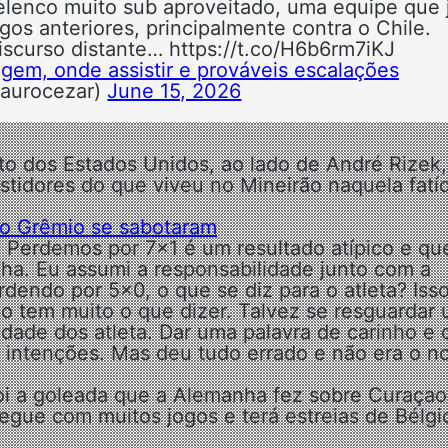
 elenco muito sub aproveitado, uma equipe que 
os anteriores, principalmente contra o Chile.
iscurso distante… https://t.co/H6b6rm7iKJ
agem, onde assistir e prováveis escalações
aurocezar)
June 15, 2026
to dos Estados Unidos, ao lado de André Rizek,
stidores do que viveu no Mineirão naquela fatí
do Grêmio se sabotaram
l. Perdemos por 7x1 é um resultado atípico e qu
nha. Eu assumi a responsabilidade junto com a
erdendo por 5x0, o que se diz para o atleta? Iss
o tem muito o que dizer. Talvez se resguardar
idade dos atleta. Dar uma palavra de carinho e 
as intenções. Mas deu tudo errado e não era o n
oi a goleada que a Alemanha fez sobre Curaçao
gue com muitos jogos e terá estreias de Bélgi