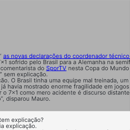
u”
as novas declarações do coordenador técnico
7×1 sofrido pelo Brasil para a Alemanha na semif
 comentarista do
SporTV
nesta Copa do Mundo
” sem explicação.
o. O Brasil tinha uma equipe mal treinada, um
já havia mostrado enorme fragilidade em jogos
tar o 7x1 como mero acidente é discurso distant
”, disparou Mauro.
tem explicação?
a explicação.