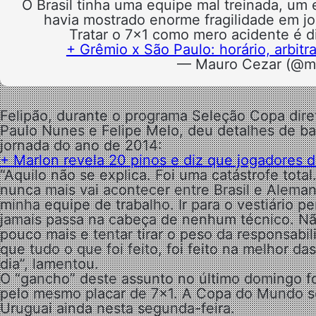
O Brasil tinha uma equipe mal treinada, um
havia mostrado enorme fragilidade em jog
Tratar o 7x1 como mero acidente é d
+ Grêmio x São Paulo: horário, arbitr
— Mauro Cezar (@m
Felipão, durante o programa Seleção Copa dire
Paulo Nunes e Felipe Melo, deu detalhes de ba
jornada do ano de 2014:
+ Marlon revela 20 pinos e diz que jogadores 
“Aquilo não se explica. Foi uma catástrofe tota
nunca mais vai acontecer entre Brasil e Alema
minha equipe de trabalho. Ir para o vestiário p
jamais passa na cabeça de nenhum técnico. Nã
pouco mais e tentar tirar o peso da responsabil
que tudo o que foi feito, foi feito na melhor d
dia”, lamentou.
O “gancho” deste assunto no último domingo f
pelo mesmo placar de 7×1. A Copa do Mundo se
Uruguai ainda nesta segunda-feira.