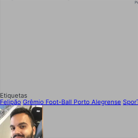
P
Etiquetas
Felipão
Grêmio Foot-Ball Porto Alegrense
Spor