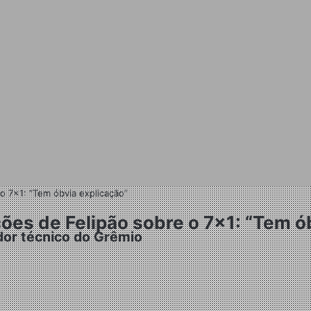
o 7×1: “Tem óbvia explicação”
ões de Felipão sobre o 7×1: “Tem ó
ador técnico do Grêmio