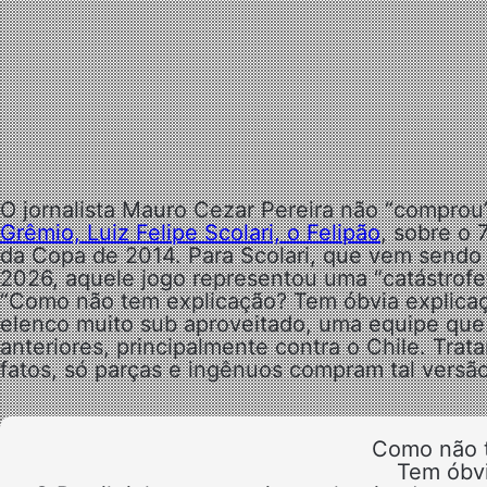
O jornalista Mauro Cezar Pereira não “compro
Grêmio, Luiz Felipe Scolari, o Felipão
, sobre o 
da Copa de 2014. Para Scolari, que vem sendo
2026, aquele jogo representou uma “catástrofe
“Como não tem explicação? Tem óbvia explicaçã
elenco muito sub aproveitado, uma equipe que 
anteriores, principalmente contra o Chile. Tra
fatos, só parças e ingênuos compram tal versão
Como não 
Tem óbvi