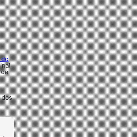
 do
inal
 de
e dos