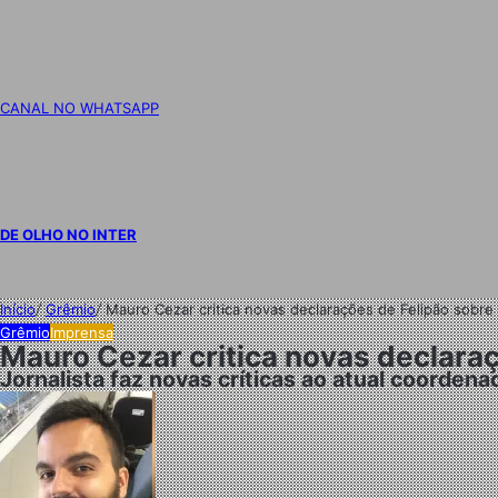
CANAL NO WHATSAPP
DE OLHO NO INTER
Início
/
Grêmio
/
Mauro Cezar critica novas declarações de Felipão sobre 
Grêmio
Imprensa
Mauro Cezar critica novas declaraç
Jornalista faz novas críticas ao atual coorden