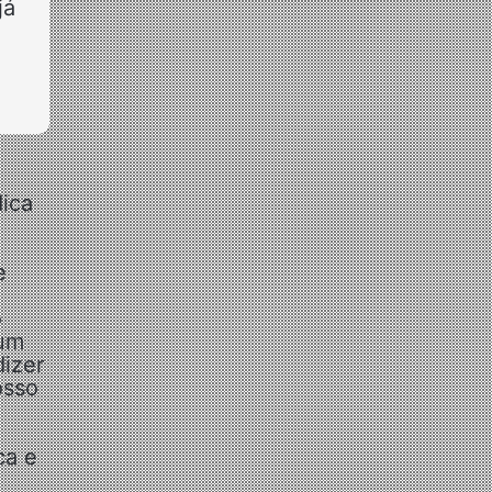
já
dica
e
o
 um
dizer
osso
ca e