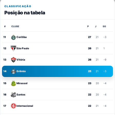
CLASSIFICAÇÃO
Posição na tabela
#
CLUBE
P
J
SG
11
Coritiba
27
21
-3
12
São Paulo
26
21
1
13
Vitória
26
21
-9
14
Grêmio
25
21
-3
15
Mirassol
23
20
-4
16
Santos
22
20
-4
17
Internacional
22
21
-4