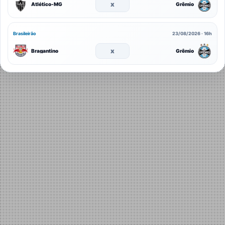
x
Atlético-MG
Grêmio
Brasileirão
23/08/2026 · 16h
x
Bragantino
Grêmio