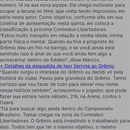
número 14 na sua nova equipe. Ele chega motivado para
ocupar a lacuna no time, que vinha tendo improvisos em
série neste setor. Como objetivo, conforme dito em sua
coletiva de apresentação nesta quinta, ele coloca a
classificação à próxima Conmebol Libertadores.
“Estou muito tranquilo em relação à minha idade, minha
parte física e mental. Quando eu tive a proposta do
Grêmio deu um frio na barriga, e se você ainda está
sentindo isso é sinal de que você ainda tem algo a
acrescentar dentro do futebol”, disse Marcos.
+
Detalhes da despedida de Igor Serrote ao Grêmio
“Quando surgiu o interesse do Grêmio eu decidi vir pela
história do clube. Pesou pela grandeza do Grêmio. Tenho
certeza que vou fazer de tudo para deixar meu nome
nessa história também”, acrescentou o jogador, que pode
fazer sua estreia neste sábado, 21h, na Arena, contra o
Ceará.
“Dá para buscar algo ainda dentro do Campeonato
Brasileiro. Tentar chegar na zona da Conmebol
Libertadores. O Grêmio está investindo e trabalhando para
isso. Todos tem que ter o mesmo objetivo, o mesmo