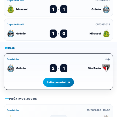
Copa do Brasil
02/08/2026
1
1
Mirassol
Grêmio
x
Copa do Brasil
05/08/2026
1
0
Grêmio
Mirassol
x
HOJE
Brasileirão
Hoje
2
1
Grêmio
São Paulo
x
Saiba como foi
PRÓXIMOS JOGOS
Brasileirão
15/08/2026 · 16h30