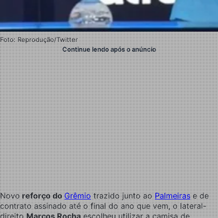
Foto: Reprodução/Twitter
Continue lendo após o anúncio
Novo
reforço do
Grêmio
trazido junto ao
Palmeiras
e de
contrato assinado até o final do ano que vem, o lateral-
direito
Marcos Rocha
escolheu utilizar a camisa de