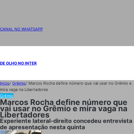
CANAL NO WHATSAPP
DE OLHO NO INTER
Início
/
Grêmio
/
Marcos Rocha define número que vai usar no Grêmio e
mira vaga na Libertadores
Grêmio
Marcos Rocha define número que
vai usar no Grêmio e mira vaga na
Libertadores
Experiente lateral-direito concedeu entrevista
de apresentação nesta quinta