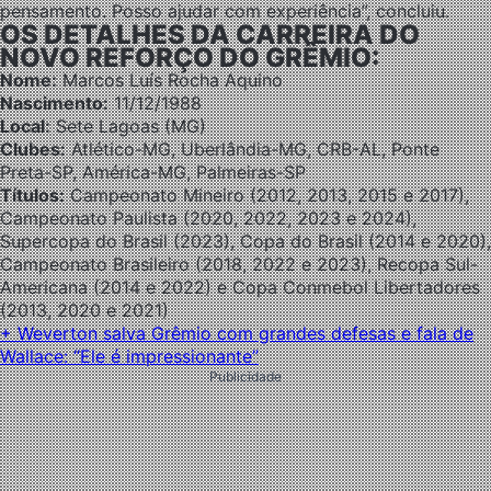
pensamento. Posso ajudar com experiência”, concluiu.
OS DETALHES DA CARREIRA DO
NOVO REFORÇO DO GRÊMIO:
Nome:
Marcos Luís Rocha Aquino
Nascimento:
11/12/1988
Local:
Sete Lagoas (MG)
Clubes:
Atlético-MG, Uberlândia-MG, CRB-AL, Ponte
Preta-SP, América-MG, Palmeiras-SP
Títulos:
Campeonato Mineiro (2012, 2013, 2015 e 2017),
Campeonato Paulista (2020, 2022, 2023 e 2024),
Supercopa do Brasil (2023), Copa do Brasil (2014 e 2020),
Campeonato Brasileiro (2018, 2022 e 2023), Recopa Sul-
Americana (2014 e 2022) e Copa Conmebol Libertadores
(2013, 2020 e 2021)
+ Weverton salva Grêmio com grandes defesas e fala de
Wallace: “Ele é impressionante”
Publicidade