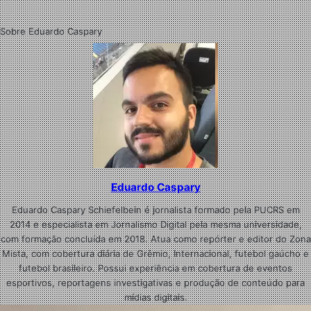
Sobre Eduardo Caspary
Eduardo Caspary
Eduardo Caspary Schiefelbein é jornalista formado pela PUCRS em
2014 e especialista em Jornalismo Digital pela mesma universidade,
com formação concluída em 2018. Atua como repórter e editor do Zona
Mista, com cobertura diária de Grêmio, Internacional, futebol gaúcho e
futebol brasileiro. Possui experiência em cobertura de eventos
esportivos, reportagens investigativas e produção de conteúdo para
mídias digitais.