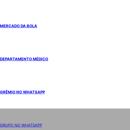
MERCADO DA BOLA
DEPARTAMENTO MÉDICO
GRÊMIO NO WHATSAPP
GRUPO NO WHATSAPP