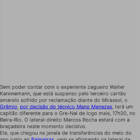
Sem poder contar com o experiente zagueiro Walter
Kannnemann, que está suspenso pelo terceiro cartão
amarelo sofrido por reclamação diante do Mirassol, o
Grêmio
,
por decisão do técnico Mano Menezes
, terá um
capitão diferente para o Gre-Nal de logo mais, 17h30, no
Beira-Rio. O lateral-direito Marcos Rocha estará com a
braçadeira neste momento decisivo.
Ele, que chegou na janela de transferências do meio do
ano junto ao
Palmeiras
, vem se afirmando na lateral da