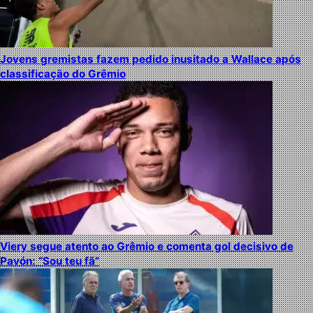
Jovens gremistas fazem pedido inusitado a Wallace após
classificação do Grêmio
Viery segue atento ao Grêmio e comenta gol decisivo de
Pavón: “Sou teu fã”