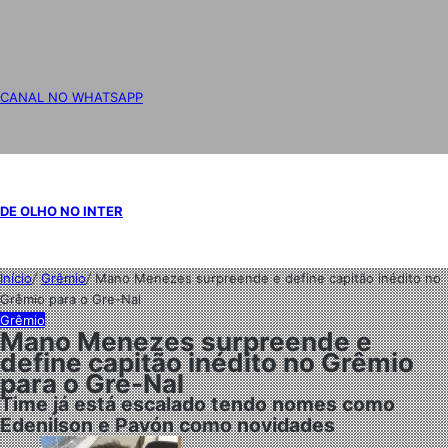
CANAL NO WHATSAPP
DE OLHO NO INTER
Início
/
Grêmio
/
Mano Menezes surpreende e define capitão inédito no
Grêmio para o Gre-Nal
Grêmio
Mano Menezes surpreende e
define capitão inédito no Grêmio
para o Gre-Nal
Time já está escalado tendo nomes como
Edenilson e Pavón como novidades