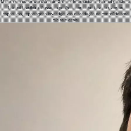
Mista, com cobertura diária de Grêmio, Internacional, futebol gaúcho e
futebol brasileiro. Possui experiência em cobertura de eventos
esportivos, reportagens investigativas e produção de conteúdo para
mídias digitais.