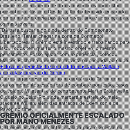
equipe e se recuperou de dores musculares para estar
presente no clássico. Desde já, Rocha tem sido encarado
como uma referência positiva no vestiário e liderança para
os mais jovens.
“Dá para buscar algo ainda dentro do Campeonato
Brasileiro. Tentar chegar na zona da Conmebol
Libertadores. O Grêmio está investindo e trabalhando para
isso. Todos tem que ter o mesmo objetivo, o mesmo
pensamento. Posso ajudar com experiência”, colocou
Marcos Rocha na primeira entrevista na chegada ao clube.
+ Jovens gremistas fazem pedido inusitado a Wallace
após classificação do Grêmio
Outros jogadores que já foram capitães do Grêmio em
outros momentos estão fora de combate por lesão, casos
do volante Villasanti e do centroavante Martin Braithwaite.
O duelo no Beira-Rio ainda marcará a estreia do meia-
atacante Willian, além das entradas de Edenilson e de
Pavón no time.
GRÊMIO OFICIALMENTE ESCALADO
POR MANO MENEZES
O Grêmio está oficialmente escalado para o Gre-Nal no