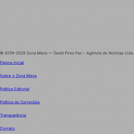
Facebook
X
Linkedin
Instagram
© 2019–2026 Zona Mista — David Pires Paz – Agência de Notícias Ltda.
Página inicial
Sobre o Zona Mista
Política Editorial
Política de Correções
Transparência
Contato