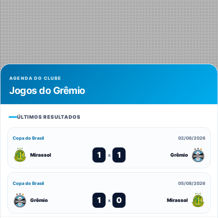
AGENDA DO CLUBE
Jogos do Grêmio
ÚLTIMOS RESULTADOS
Copa do Brasil
02/08/2026
1
1
Mirassol
Grêmio
x
Copa do Brasil
05/08/2026
1
0
Grêmio
Mirassol
x