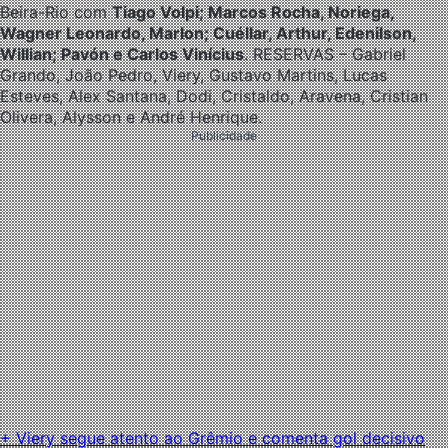
Beira-Rio com
Tiago Volpi; Marcos Rocha, Noriega,
Wagner Leonardo, Marlon; Cuéllar, Arthur, Edenilson,
Willian; Pavón e Carlos Vinícius
. RESERVAS – Gabriel
Grando, João Pedro, Viery, Gustavo Martins, Lucas
Esteves, Alex Santana, Dodi, Cristaldo, Aravena, Cristian
Olivera, Alysson e André Henrique.
Publicidade
+ Viery segue atento ao Grêmio e comenta gol decisivo