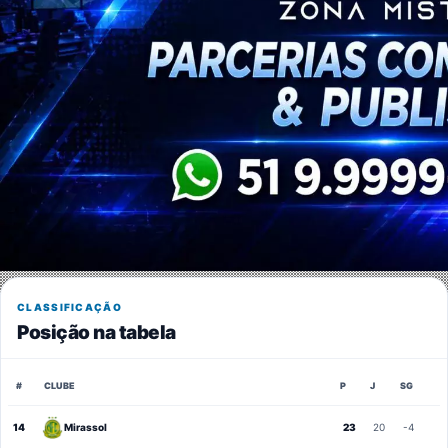
CLASSIFICAÇÃO
Posição na tabela
#
CLUBE
P
J
SG
14
Mirassol
23
20
-4