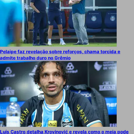
Pelaipe faz revelação sobre reforços, chama torcida e
admite trabalho duro no Grêmio
Luís Castro detalha Krovinović e revela como o meia pode