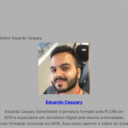
Sobre Eduardo Caspary
Eduardo Caspary
Eduardo Caspary Schiefelbein é jornalista formado pela PUCRS em
2014 e especialista em Jornalismo Digital pela mesma universidade,
com formação concluída em 2018. Atua como repórter e editor do Zona