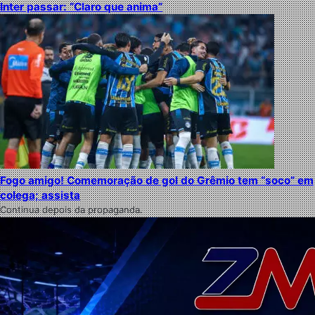
Inter passar: “Claro que anima”
Fogo amigo! Comemoração de gol do Grêmio tem “soco” em
colega; assista
Continua depois da propaganda.