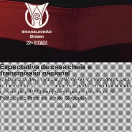
Expectativa de casa cheia e
transmissão nacional
O Maracanã deve receber mais de 60 mil torcedores para
o duelo entre líder e desafiante. A partida será transmitida
ao vivo pela TV Globo (exceto para o estado de São
Paulo), pelo Premiere e pelo Globoplay.
Publicidade