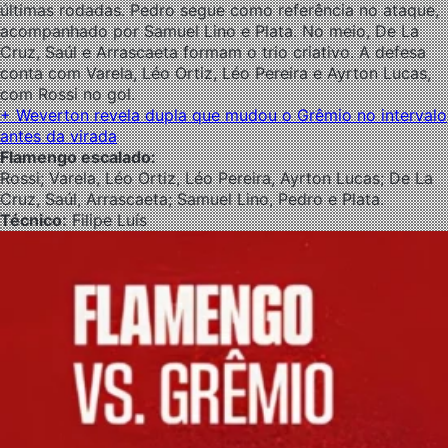
últimas rodadas. Pedro segue como referência no ataque,
acompanhado por Samuel Lino e Plata. No meio, De La
Cruz, Saúl e Arrascaeta formam o trio criativo. A defesa
conta com Varela, Léo Ortiz, Léo Pereira e Ayrton Lucas,
com Rossi no gol.
+ Weverton revela dupla que mudou o Grêmio no intervalo
antes da virada
Flamengo escalado:
Rossi; Varela, Léo Ortiz, Léo Pereira, Ayrton Lucas; De La
Cruz, Saúl, Arrascaeta; Samuel Lino, Pedro e Plata.
Técnico:
Filipe Luís