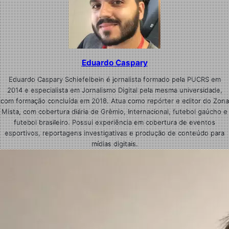
Eduardo Caspary
Eduardo Caspary Schiefelbein é jornalista formado pela PUCRS em
2014 e especialista em Jornalismo Digital pela mesma universidade,
com formação concluída em 2018. Atua como repórter e editor do Zona
Mista, com cobertura diária de Grêmio, Internacional, futebol gaúcho e
futebol brasileiro. Possui experiência em cobertura de eventos
esportivos, reportagens investigativas e produção de conteúdo para
mídias digitais.