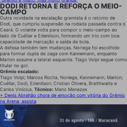
“Grêmio é muito, mas muito grande”
DODI RETORNA E REFORÇA O MEIO-
CAMPO
Outra novidade na escalação gremista é o retorno de
Dodi, que cumpriu suspensão na rodada passada contra o
Ceará. O volante volta para compor o meio-campo ao
lado de Cuéllar e Edenilson, formando um trio com boa
capacidade de marcação e saída de bola.
A defesa também tem mudanças. Noriega foi escolhido
para formar dupla de zaga com Kannemann, enquanto
Marlon assume a lateral esquerda. Tiago Volpi segue como
titular no gol.
Grêmio escalado:
Tiago Volpi; Marcos Rocha, Noriega, Kannemann, Marlon;
Cuéllar, Dodi, Edenilson; Cristian Olivera, Braithwaite e
Carlos Vinícius.
Técnico:
Mano Menezes
+ Denis Abrahão chora de emoção com vitória do Grêmio
na Arena; assista