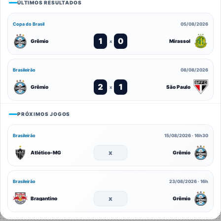
ÚLTIMOS RESULTADOS
Copa do Brasil
05/08/2026
1
0
Grêmio
Mirassol
x
Brasileirão
08/08/2026
2
1
Grêmio
São Paulo
x
PRÓXIMOS JOGOS
Brasileirão
15/08/2026 · 16h30
x
Atlético-MG
Grêmio
Brasileirão
23/08/2026 · 16h
x
Bragantino
Grêmio