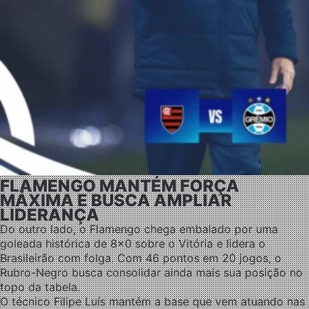
FLAMENGO MANTÉM FORÇA
MÁXIMA E BUSCA AMPLIAR
LIDERANÇA
Do outro lado, o Flamengo chega embalado por uma
goleada histórica de 8x0 sobre o Vitória e lidera o
Brasileirão com folga. Com 46 pontos em 20 jogos, o
Rubro-Negro busca consolidar ainda mais sua posição no
topo da tabela.
O técnico Filipe Luís mantém a base que vem atuando nas