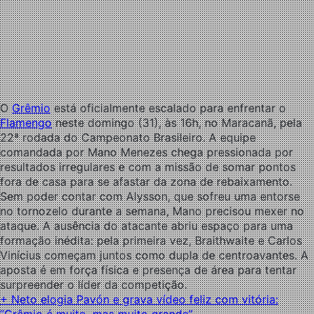
O
Grêmio
está oficialmente escalado para enfrentar o
Flamengo
neste domingo (31), às 16h, no Maracanã, pela
22ª rodada do Campeonato Brasileiro. A equipe
comandada por Mano Menezes chega pressionada por
resultados irregulares e com a missão de somar pontos
fora de casa para se afastar da zona de rebaixamento.
Sem poder contar com Alysson, que sofreu uma entorse
no tornozelo durante a semana, Mano precisou mexer no
ataque. A ausência do atacante abriu espaço para uma
formação inédita: pela primeira vez, Braithwaite e Carlos
Vinícius começam juntos como dupla de centroavantes. A
aposta é em força física e presença de área para tentar
surpreender o líder da competição.
+ Neto elogia Pavón e grava vídeo feliz com vitória: