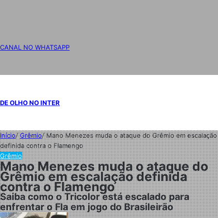
CANAL NO WHATSAPP
DE OLHO NO INTER
Início
/
Grêmio
/
Mano Menezes muda o ataque do Grêmio em escalação
definida contra o Flamengo
Grêmio
Mano Menezes muda o ataque do
Grêmio em escalação definida
contra o Flamengo
Saiba como o Tricolor está escalado para
enfrentar o Fla em jogo do Brasileirão