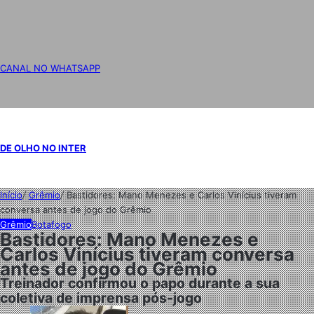
CANAL NO WHATSAPP
DE OLHO NO INTER
Início
/
Grêmio
/
Bastidores: Mano Menezes e Carlos Vinícius tiveram
conversa antes de jogo do Grêmio
Grêmio
Botafogo
Bastidores: Mano Menezes e
Carlos Vinícius tiveram conversa
antes de jogo do Grêmio
Treinador confirmou o papo durante a sua
coletiva de imprensa pós-jogo