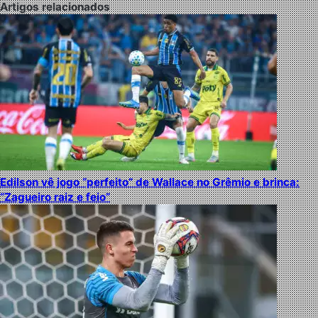
Artigos relacionados
Edilson vê jogo “perfeito” de Wallace no Grêmio e brinca:
“Zagueiro raiz e feio”