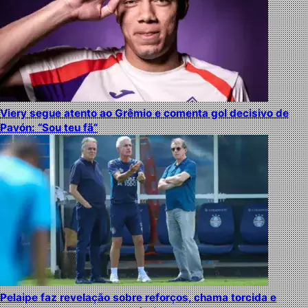
Viery segue atento ao Grêmio e comenta gol decisivo de
Pavón: “Sou teu fã”
Pelaipe faz revelação sobre reforços, chama torcida e