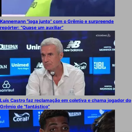
Kannemann “joga junto” com o Grêmio e surpreende
repórter: “Quase um auxiliar”
Luís Castro faz reclamação em coletiva e chama jogador do
Grêmio de “fantástico”