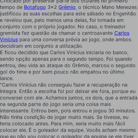
Criticado por preservar parte dos titulares no primeiro
tempo de
Botafogo
3×2
Grêmio
, o técnico Mano Menezes
justificou as suas escolhas para este sábado no Engenhão
e revelou que, pelo menos uma delas, foi tomada em
conjunto com o próprio jogador. No caso, o treinador
gremista fez questão de chamar o centroavante
Carlos
Vinícius
para uma conversa prévia ao jogo, onde ambos
decidiram em conjunto a utilização.
E ficou decidido que Carlos Vinícius iniciaria no banco,
sendo opção apenas para o segundo tempo. Foi quando
entrou, deu vida ao ataque do Grêmio, marcou o segundo
gol do time e por bem pouco não empatou no último
lance.
“Carlos Vinícius não conseguiu fazer a recuperação na
íntegra. Então a escolha foi por deixar ele fora, porque eu
conversei com ele. Achamos juntos, os dois, que a entrada
na segunda parte do jogo seria uma coisa mais
interessante. Entrou bem, pois entrou e jogou 30 minutos.
Não tinha condição de jogar muito mais. Se tivesse, eu
teria colocado antes. Para mim, seria muito mais fácil
colocar ele. É o goleador da equipe. Vocês acham mesmo
que eu não vou colocar o goleador da equipe se ele tiver