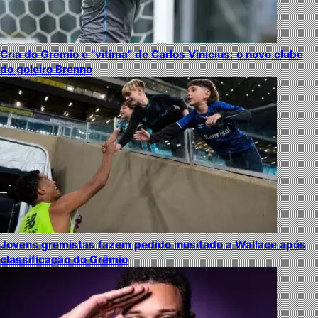
Cria do Grêmio e “vítima” de Carlos Vinícius: o novo clube
do goleiro Brenno
Jovens gremistas fazem pedido inusitado a Wallace após
classificação do Grêmio