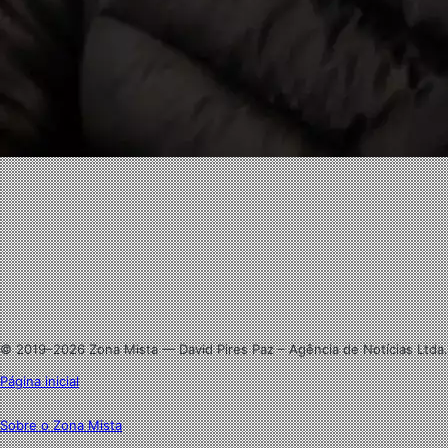
Facebook
X
Linkedin
Instagram
© 2019–2026 Zona Mista — David Pires Paz – Agência de Notícias Ltda.
Página inicial
Sobre o Zona Mista