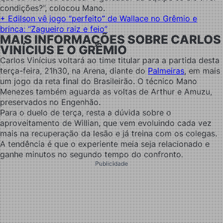
condições?”, colocou Mano.
+ Edilson vê jogo “perfeito” de Wallace no Grêmio e
brinca: “Zagueiro raiz e feio”
MAIS INFORMAÇÕES SOBRE CARLOS
VINÍCIUS E O GRÊMIO
Carlos Vinícius voltará ao time titular para a partida desta
terça-feira, 21h30, na Arena, diante do
Palmeiras
, em mais
um jogo da reta final do Brasileirão. O técnico Mano
Menezes também aguarda as voltas de Arthur e Amuzu,
preservados no Engenhão.
Para o duelo de terça, resta a dúvida sobre o
aproveitamento de Willian, que vem evoluindo cada vez
mais na recuperação da lesão e já treina com os colegas.
A tendência é que o experiente meia seja relacionado e
ganhe minutos no segundo tempo do confronto.
Publicidade