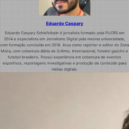
Eduardo Caspary
Eduardo Caspary Schiefelbein é jornalista formado pela PUCRS em
2014 e especialista em Jornalismo Digital pela mesma universidade,
com formação concluída em 2018. Atua como repórter e editor do Zona
Mista, com cobertura diária de Grêmio, Internacional, futebol gaúcho e
futebol brasileiro. Possui experiência em cobertura de eventos
esportivos, reportagens investigativas e produção de conteúdo para
mídias digitais.