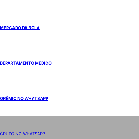
MERCADO DA BOLA
DEPARTAMENTO MÉDICO
GRÊMIO NO WHATSAPP
GRUPO NO WHATSAPP