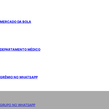
MERCADO DA BOLA
DEPARTAMENTO MÉDICO
GRÊMIO NO WHATSAPP
GRUPO NO WHATSAPP