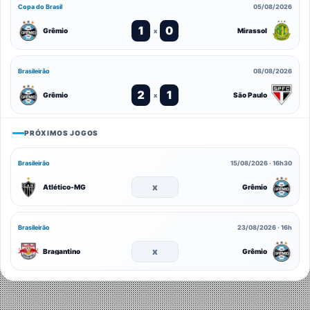
Copa do Brasil
05/08/2026
1
0
Grêmio
Mirassol
x
Brasileirão
08/08/2026
2
1
Grêmio
São Paulo
x
PRÓXIMOS JOGOS
Brasileirão
15/08/2026 · 16h30
x
Atlético-MG
Grêmio
Brasileirão
23/08/2026 · 16h
x
Bragantino
Grêmio