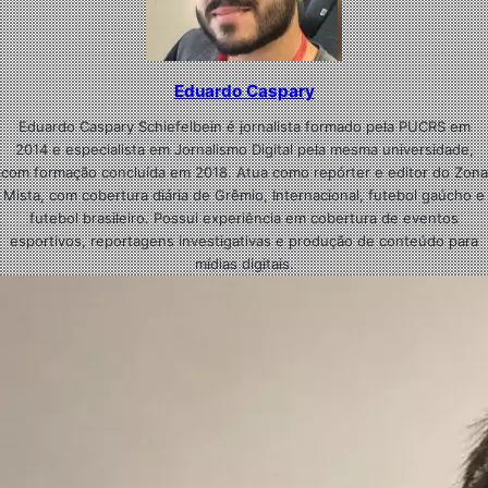
Eduardo Caspary
Eduardo Caspary Schiefelbein é jornalista formado pela PUCRS em
2014 e especialista em Jornalismo Digital pela mesma universidade,
com formação concluída em 2018. Atua como repórter e editor do Zona
Mista, com cobertura diária de Grêmio, Internacional, futebol gaúcho e
futebol brasileiro. Possui experiência em cobertura de eventos
esportivos, reportagens investigativas e produção de conteúdo para
mídias digitais.