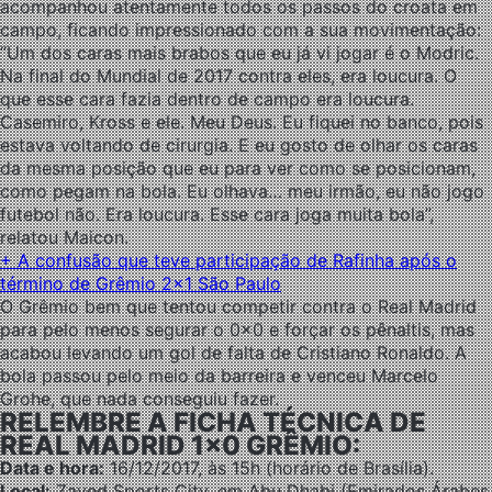
acompanhou atentamente todos os passos do croata em
campo, ficando impressionado com a sua movimentação:
“Um dos caras mais brabos que eu já vi jogar é o Modric.
Na final do Mundial de 2017 contra eles, era loucura. O
que esse cara fazia dentro de campo era loucura.
Casemiro, Kross e ele. Meu Deus. Eu fiquei no banco, pois
estava voltando de cirurgia. E eu gosto de olhar os caras
da mesma posição que eu para ver como se posicionam,
como pegam na bola. Eu olhava… meu irmão, eu não jogo
futebol não. Era loucura. Esse cara joga muita bola”,
relatou Maicon.
+ A confusão que teve participação de Rafinha após o
término de Grêmio 2×1 São Paulo
O Grêmio bem que tentou competir contra o Real Madrid
para pelo menos segurar o 0x0 e forçar os pênaltis, mas
acabou levando um gol de falta de Cristiano Ronaldo. A
bola passou pelo meio da barreira e venceu Marcelo
Grohe, que nada conseguiu fazer.
RELEMBRE A FICHA TÉCNICA DE
REAL MADRID 1×0 GRÊMIO:
Data e hora:
16/12/2017, às 15h (horário de Brasília).
Local:
Zayed Sports City, em Abu Dhabi (Emirados Árabes