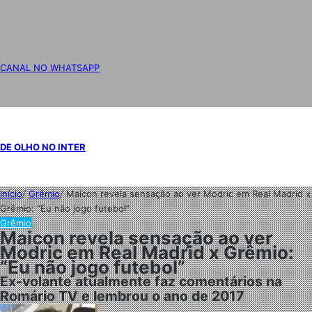
CANAL NO WHATSAPP
DE OLHO NO INTER
Início
/
Grêmio
/
Maicon revela sensação ao ver Modric em Real Madrid x
Grêmio: “Eu não jogo futebol”
Grêmio
Maicon revela sensação ao ver
Modric em Real Madrid x Grêmio:
“Eu não jogo futebol”
Ex-volante atualmente faz comentários na
Romário TV e lembrou o ano de 2017