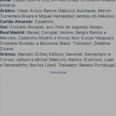
Unidos).
Árbitro:
César Arturo Ramos (México) Auxiliares: Marvin
Torrentera Rivera e Miguel Hernández (ambos do México).
Cartão Amarelo:
Casemiro.
Gol:
Cristiano Ronaldo, aos 7min do segundo tempo.
Real Madrid:
Navas; Carvajal, Varane, Sergio Ramos e
Marcelo; Casemiro; Modric e Kroos; Isco (Lucas Vásquez);
Cristiano Ronaldo e Benzema (Bale). Treinador: Zinedine
Zidane.
Grêmio:
Marcelo Gröhe; Edílson, Geromel, Kannemann e
Cortez; Jaílson e Michel (Maicon); Ramiro (Everton), Luan
e Fernandinho; Barrios (Jael). Treinador: Renato Portaluppi.
Publicidade