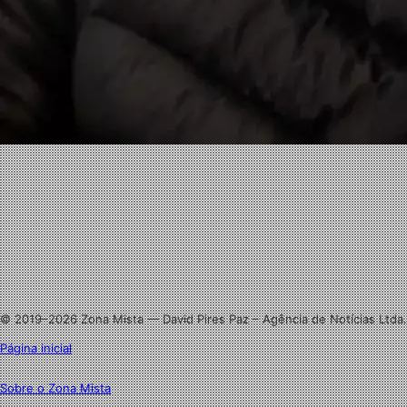
Facebook
X
Linkedin
Instagram
© 2019–2026 Zona Mista — David Pires Paz – Agência de Notícias Ltda.
Página inicial
Sobre o Zona Mista