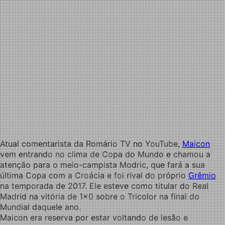
Atual comentarista da Romário TV no YouTube,
Maicon
vem entrando no clima de Copa do Mundo e chamou a
atenção para o meio-campista Modric, que fará a sua
última Copa com a Croácia e foi rival do próprio
Grêmio
na temporada de 2017. Ele esteve como titular do Real
Madrid na vitória de 1×0 sobre o Tricolor na final do
Mundial daquele ano.
Maicon era reserva por estar voltando de lesão e