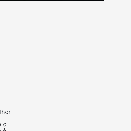
lhor
ê o
a é