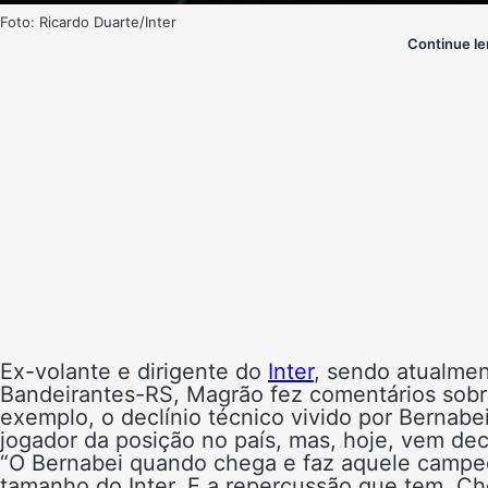
Foto: Ricardo Duarte/Inter
Continue le
Ex-volante e dirigente do
Inter
, sendo atualmen
Bandeirantes-RS, Magrão fez comentários sobre 
exemplo, o declínio técnico vivido por Bernab
jogador da posição no país, mas, hoje, vem d
“O Bernabei quando chega e faz aquele camp
tamanho do Inter. E a repercussão que tem. Ch