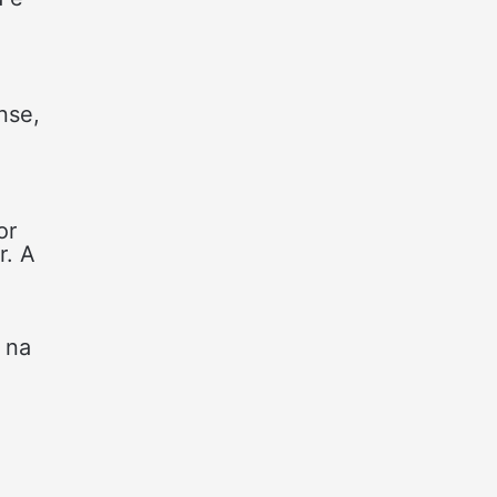
nse,
or
r. A
 na