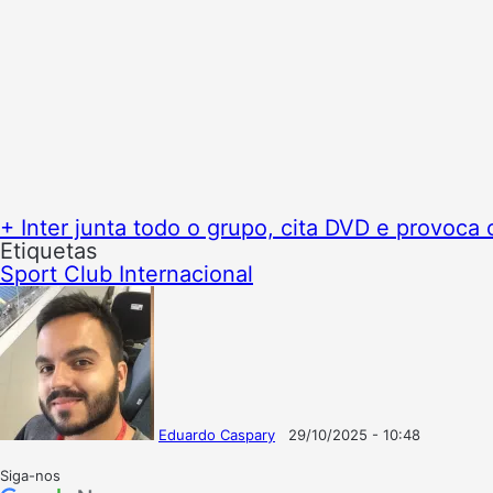
+ Inter junta todo o grupo, cita DVD e provoca 
Etiquetas
Sport Club Internacional
Eduardo Caspary
29/10/2025 - 10:48
Follow
Mande
on
um
Siga-nos