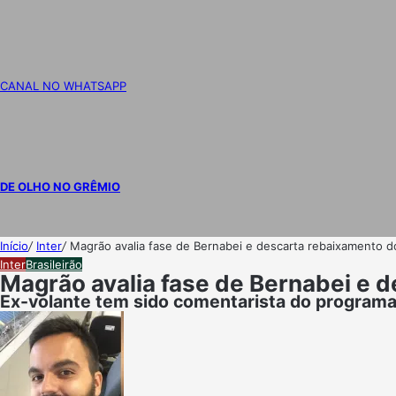
CANAL NO WHATSAPP
DE OLHO NO GRÊMIO
Início
/
Inter
/
Magrão avalia fase de Bernabei e descarta rebaixamento do 
Inter
Brasileirão
Magrão avalia fase de Bernabei e de
Ex-volante tem sido comentarista do programa