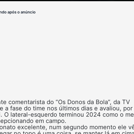
ndo após o anúncio
te comentarista do “Os Donos da Bola”, da TV
a fase do time nos últimos dias e avaliou, por
ei. O lateral-esquerdo terminou 2024 como o me
ecepcionando em campo.
eonato excelente, num segundo momento ele v
egar no topo é uma coisa, se manter lá em cim