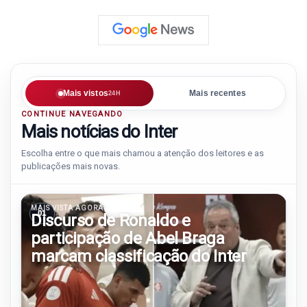
Mais vistos
Mais recentes
24H
CONTINUE NAVEGANDO
Mais notícias do Inter
Escolha entre o que mais chamou a atenção dos leitores e as
publicações mais novas.
MAIS VISTA AGORA
01
Discurso de Ronaldo e
participação de Abel Braga
marcam classificação do Inter