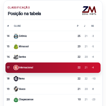
CLASSIFICAÇÃO
Posição na tabela
#
CLUBE
P
J
SG
14
Grêmio
25
21
-3
15
Mirassol
23
21
-5
16
Santos
22
20
-4
17
Internacional
22
21
-4
18
Remo
22
22
-10
19
Vasco
21
20
-8
20
Chapecoense
10
21
-23