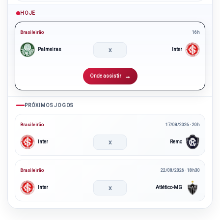
HOJE
Brasileirão
16h
x
Palmeiras
Inter
Onde assistir
PRÓXIMOS JOGOS
Brasileirão
17/08/2026 · 20h
x
Inter
Remo
Brasileirão
22/08/2026 · 18h30
x
Inter
Atlético-MG