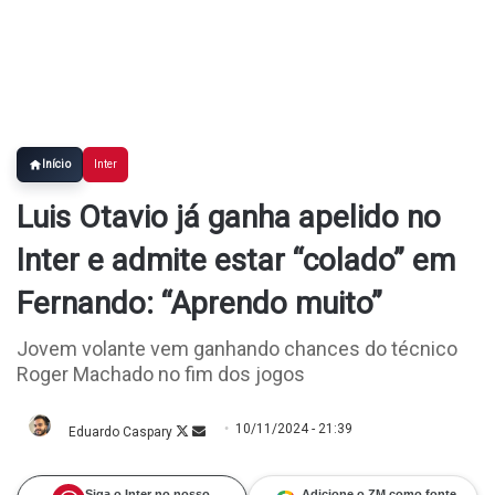
Início
Inter
Luis Otavio já ganha apelido no
Inter e admite estar “colado” em
Fernando: “Aprendo muito”
Jovem volante vem ganhando chances do técnico
Roger Machado no fim dos jogos
10/11/2024 - 21:39
Eduardo Caspary
Follow
Mande
on
um
X
e-
mail
Siga o Inter no nosso
Adicione o ZM como fonte