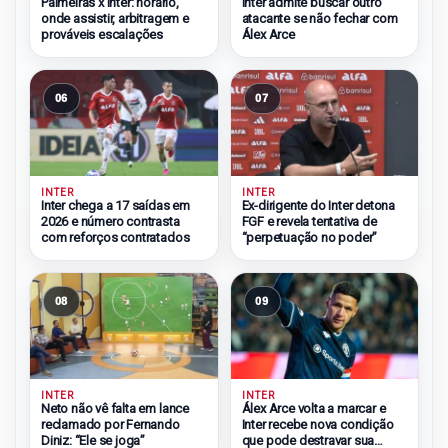
Palmeiras x Inter: horário,
Inter admite buscar outro
onde assistir, arbitragem e
atacante se não fechar com
prováveis escalações
Álex Arce
06
07
INTER
INTER
Inter chega a 17 saídas em
Ex-dirigente do Inter detona
2026 e número contrasta
FGF e revela tentativa de
com reforços contratados
“perpetuação no poder”
08
09
INTER
INTER
Neto não vê falta em lance
Álex Arce volta a marcar e
reclamado por Fernando
Inter recebe nova condição
Diniz: “Ele se joga”
que pode destravar sua