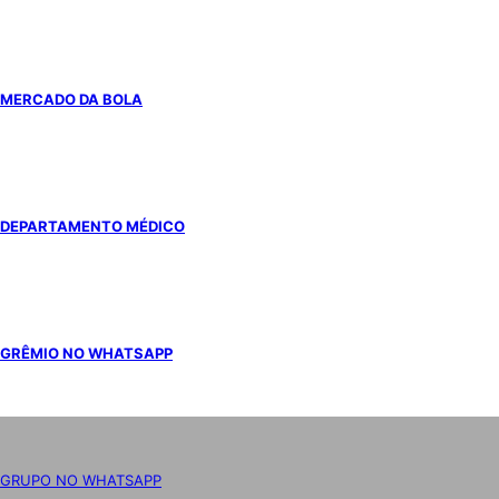
MERCADO DA BOLA
DEPARTAMENTO MÉDICO
GRÊMIO NO WHATSAPP
GRUPO NO WHATSAPP