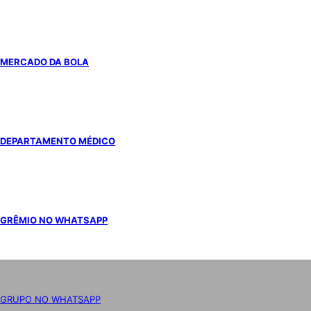
MERCADO DA BOLA
DEPARTAMENTO MÉDICO
GRÊMIO NO WHATSAPP
GRUPO NO WHATSAPP