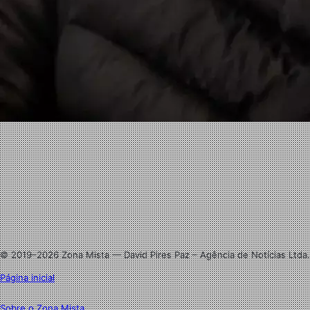
Facebook
X
Linkedin
Instagram
© 2019–2026 Zona Mista — David Pires Paz – Agência de Notícias Ltda.
Página inicial
Sobre o Zona Mista