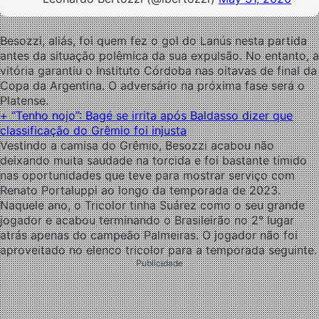
Besozzi, aliás, foi quem fez o gol do Lanús nesta partida
antes da situação polêmica da sua expulsão. No entanto, a
vitória garantiu o Instituto Córdoba nas oitavas de final da
Copa da Argentina. O adversário na próxima fase será o
Platense.
+ “Tenho nojo”: Bagé se irrita após Baldasso dizer que
classificação do Grêmio foi injusta
Vestindo a camisa do Grêmio, Besozzi acabou não
deixando muita saudade na torcida e foi bastante tímido
nas oportunidades que teve para mostrar serviço com
Renato Portaluppi ao longo da temporada de 2023.
Naquele ano, o Tricolor tinha Suárez como o seu grande
jogador e acabou terminando o Brasileirão no 2° lugar
atrás apenas do campeão Palmeiras. O jogador não foi
aproveitado no elenco tricolor para a temporada seguinte.
Publicidade