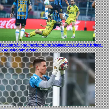
Edilson vê jogo “perfeito” de Wallace no Grêmio e brinca:
“Zagueiro raiz e feio”