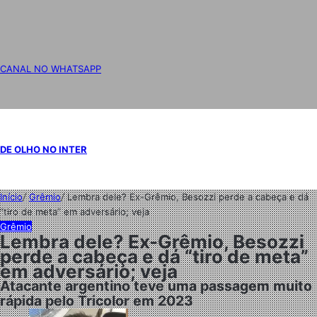
CANAL NO WHATSAPP
DE OLHO NO INTER
Início
/
Grêmio
/
Lembra dele? Ex-Grêmio, Besozzi perde a cabeça e dá
“tiro de meta” em adversário; veja
Grêmio
Lembra dele? Ex-Grêmio, Besozzi
perde a cabeça e dá “tiro de meta”
em adversário; veja
Atacante argentino teve uma passagem muito
rápida pelo Tricolor em 2023