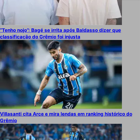
“Tenho nojo”: Bagé se irrita após Baldasso dizer que
classificação do Grêmio foi injusta
Villasanti cita Arce e mira lendas em ranking histórico do
Grêmio