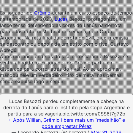
Ex-jogador do
Grêmio
durante um curto espaço de tempo
na temporada de 2023,
Lucas
Besozzi protagonizou um
lance tenso defendendo as cores do Lanús na derrota
para o Instituto, neste final de semana, pela Copa
Argentina. Na reta final da derrota de 2×1, o ex-gremista
se descontrolou depois de um atrito com o rival
Gustavo
Abregú.
Após um lance onde os dois se enroscaram e Besozzi se
sentiu atingido, o ex-jogador do Grêmio partiu em
disparada para correr atrás do rival. Ao se aproximar,
mandou nele um verdadeiro “tiro de meta” nas pernas,
sendo expulso logo a seguir.
Lucas Besozzi perdeu completamente a cabeça na
derrota do Lanús para o Instituto pela Copa Argentina e
partiu para a selvageria.pic.twitter.com/0SS6t7g72b
+ Após Willian, Grêmio libera mais um “medalhão” e
pode emprestar Pérez
— Leonardo Bertozzi (@lbertozzi)
May 31, 2026