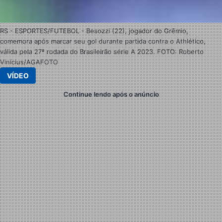
RS - ESPORTES/FUTEBOL - Besozzi (22), jogador do Grêmio,
comemora após marcar seu gol durante partida contra o Athlético,
válida pela 27ª rodada do Brasileirão série A 2023. FOTO: Roberto
Vinícius/AGAFOTO
VÍDEO
Continue lendo após o anúncio