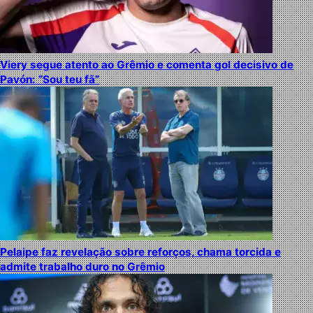
Viery segue atento ao Grêmio e comenta gol decisivo de
Pavón: “Sou teu fã”
Pelaipe faz revelação sobre reforços, chama torcida e
admite trabalho duro no Grêmio