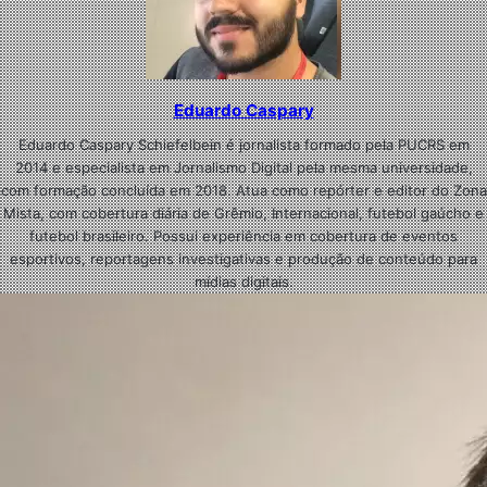
Eduardo Caspary
Eduardo Caspary Schiefelbein é jornalista formado pela PUCRS em
2014 e especialista em Jornalismo Digital pela mesma universidade,
com formação concluída em 2018. Atua como repórter e editor do Zona
Mista, com cobertura diária de Grêmio, Internacional, futebol gaúcho e
futebol brasileiro. Possui experiência em cobertura de eventos
esportivos, reportagens investigativas e produção de conteúdo para
mídias digitais.