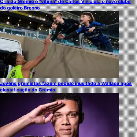
Cria do Grêmio e “vítima” de Carlos Vinícius: o novo clube
do goleiro Brenno
Jovens gremistas fazem pedido inusitado a Wallace após
classificação do Grêmio