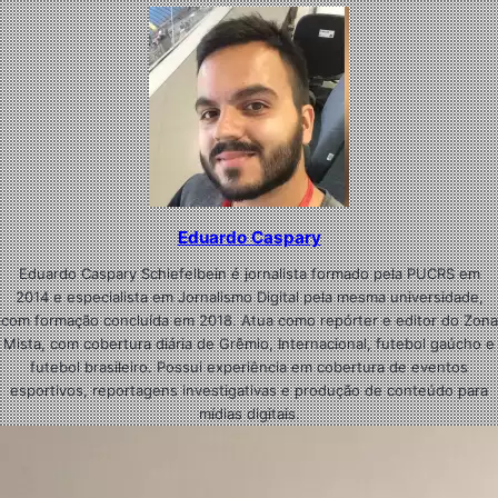
Eduardo Caspary
Eduardo Caspary Schiefelbein é jornalista formado pela PUCRS em
2014 e especialista em Jornalismo Digital pela mesma universidade,
com formação concluída em 2018. Atua como repórter e editor do Zona
Mista, com cobertura diária de Grêmio, Internacional, futebol gaúcho e
futebol brasileiro. Possui experiência em cobertura de eventos
esportivos, reportagens investigativas e produção de conteúdo para
mídias digitais.