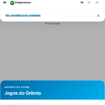
20
Chapecoense
10
20
-22
Ver classificação completa
→
Publicidade
AGENDA DO CLUBE
Jogos do Grêmio