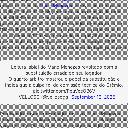
quando o técnico
Mano Menezes
se revoltou com o seu
auxiliar, Thiago Kosloski, pelo erro na execução de uma
substituição no time no segundo tempo. Em outras
palavras, a comissão acabou trocando o jogador errado.
“Não, não, não! P… que pariu, tu anotou errado! Vá se f…,
tu está maluco? Tu está pensando em quê? Faz uma hora
que eu estou falando para colocar no lugar do João”,
disparou Mano Menezes, extremamente irritado pelo caso.
Leitura labial do Mano Menezes revoltado com a
substituição errada do seu jogador.
O quarto árbitro mostrou o papel da substituição e
indica que a culpa foi da comissão técnica do Grêmio.
pic.twitter.com/PxuVeeOB6V
— VELLOSO (@vellosogg)
September 13, 2025
Precisando buscar o resultado positivo, Mano Menezes
tinha a ideia de colocar Pavón como um ala pela direita na
vaga de João Pedro, mas quem acabou saindo foi