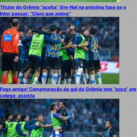
Titular do Grêmio “aceita” Gre-Nal na próxima fase se o
Inter passar: “Claro que anima”
Fogo amigo! Comemoração de gol do Grêmio tem “soco” em
colega; assista