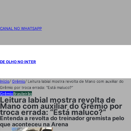
CANAL NO WHATSAPP
DE OLHO NO INTER
Início
/
Grêmio
/
Leitura labial mostra revolta de Mano com auxiliar do
Grêmio por troca errada: “Está maluco?”
Grêmio
Brasileirão
Leitura labial mostra revolta de
Mano com auxiliar do Grêmio por
troca errada: “Está maluco?”
Entenda a revolta do treinador gremista pelo
que aconteceu na Arena