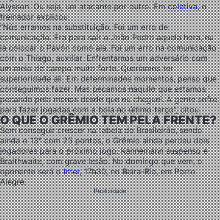
Alysson. Ou seja, um atacante por outro. Em
coletiva
, o
treinador explicou:
“Nós erramos na substituição. Foi um erro de
comunicação. Era para sair o João Pedro aquela hora, eu
ia colocar o Pavón como ala. Foi um erro na comunicação
com o Thiago, auxiliar. Enfrentamos um adversário com
um meio de campo muito forte. Queríamos ter
superioridade ali. Em determinados momentos, penso que
conseguimos fazer. Mas pecamos naquilo que estamos
pecando pelo menos desde que eu cheguei. A gente sofre
para fazer jogadas com a bola no último terço”, citou.
O QUE O GRÊMIO TEM PELA FRENTE?
Sem conseguir crescer na tabela do Brasileirão, sendo
ainda o 13° com 25 pontos, o Grêmio ainda perdeu dois
jogadores para o próximo jogo: Kannemann suspenso e
Braithwaite, com grave lesão. No domingo que vem, o
oponente será o
Inter
, 17h30, no Beira-Rio, em Porto
Alegre.
Publicidade