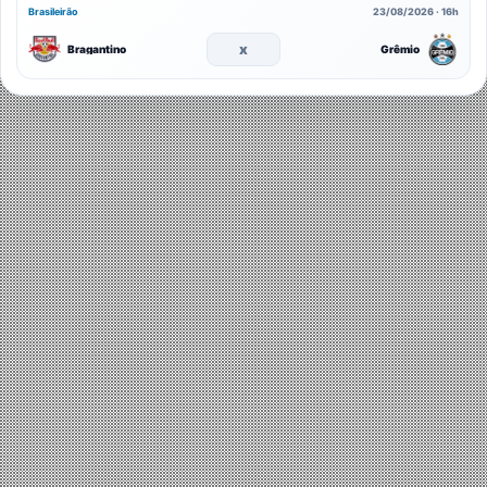
Brasileirão
23/08/2026 · 16h
x
Bragantino
Grêmio