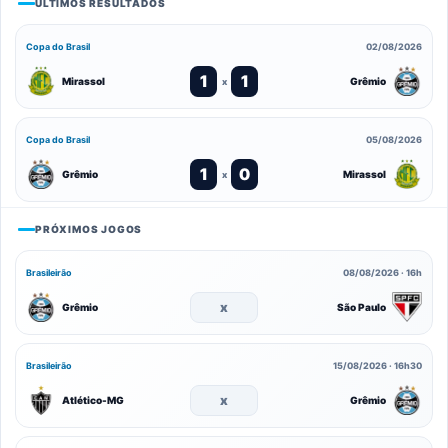
ÚLTIMOS RESULTADOS
Copa do Brasil
02/08/2026
1
1
Mirassol
Grêmio
x
Copa do Brasil
05/08/2026
1
0
Grêmio
Mirassol
x
PRÓXIMOS JOGOS
Brasileirão
08/08/2026 · 16h
x
Grêmio
São Paulo
Brasileirão
15/08/2026 · 16h30
x
Atlético-MG
Grêmio