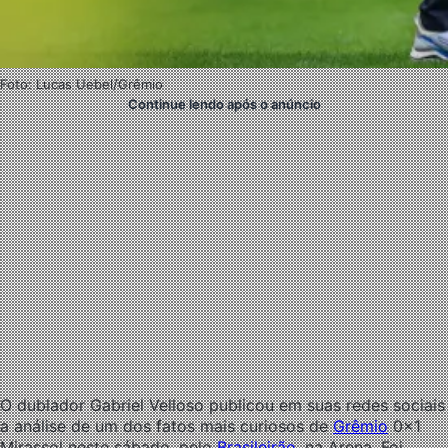
Foto: Lucas Uebel/Grêmio
Continue lendo após o anúncio
O dublador Gabriel Velloso publicou em suas redes sociais
a análise de um dos fatos mais curiosos de
Grêmio
0x1
Mirassol neste sábado, pelo
Brasileirão
, na Arena. Foi