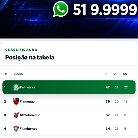
CLASSIFICAÇÃO
Posição na tabela
#
CLUBE
P
J
SG
1
Palmeiras
47
21
22
2
Flamengo
39
20
19
3
Athletico-PR
37
21
9
4
Fluminense
34
21
5