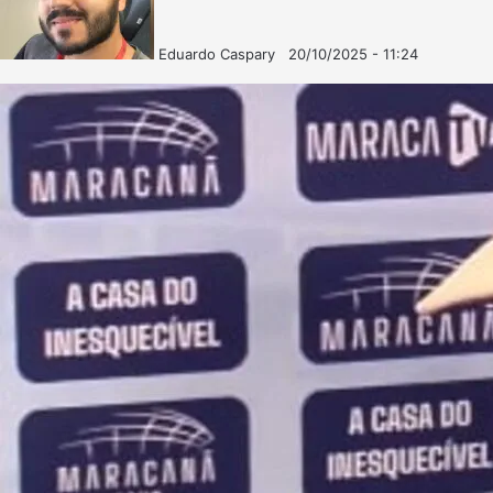
Eduardo Caspary
20/10/2025 - 11:24
Follow
Mande
on
um
X
e-
mail