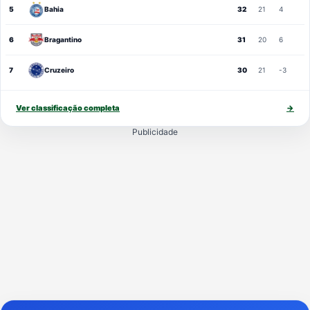
5
Bahia
32
21
4
6
Bragantino
31
20
6
7
Cruzeiro
30
21
-3
Ver classificação completa
→
Publicidade