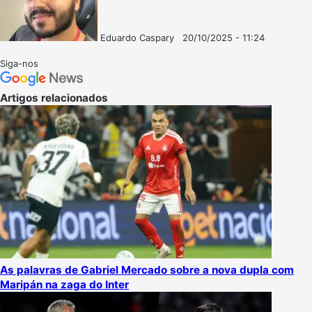
Eduardo Caspary
20/10/2025 - 11:24
Follow
Mande
on
um
Siga-nos
X
e-
mail
Artigos relacionados
As palavras de Gabriel Mercado sobre a nova dupla com
Maripán na zaga do Inter