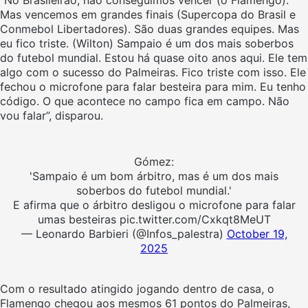
“No Brasileirão, não conseguimos vencer (o Flamengo).
Mas vencemos em grandes finais (Supercopa do Brasil e
Conmebol Libertadores). São duas grandes equipes. Mas
eu fico triste. (Wilton) Sampaio é um dos mais soberbos
do futebol mundial. Estou há quase oito anos aqui. Ele tem
algo com o sucesso do Palmeiras. Fico triste com isso. Ele
fechou o microfone para falar besteira para mim. Eu tenho
código. O que acontece no campo fica em campo. Não
vou falar”, disparou.
Gómez:
'Sampaio é um bom árbitro, mas é um dos mais
soberbos do futebol mundial.'
E afirma que o árbitro desligou o microfone para falar
umas besteiras pic.twitter.com/Cxkqt8MeUT
— Leonardo Barbieri (@Infos_palestra)
October 19,
2025
Com o resultado atingido jogando dentro de casa, o
Flamengo chegou aos mesmos 61 pontos do Palmeiras,