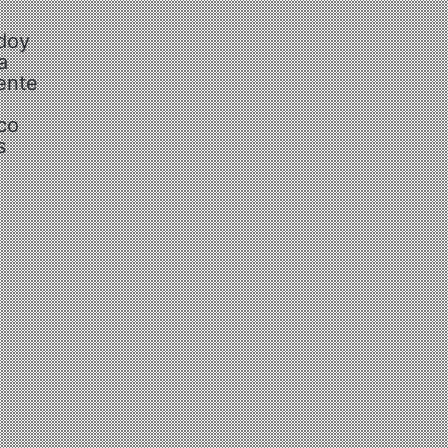
odoy
a
ente
co
s