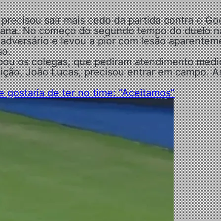
, precisou sair mais cedo da partida contra o G
ricana. No começo do segundo tempo do duelo n
 adversário e levou a pior com lesão aparentem
so.
upou os colegas, que pediram atendimento médi
osição, João Lucas, precisou entrar em campo. A
 gostaria de ter no time: “Aceitamos”