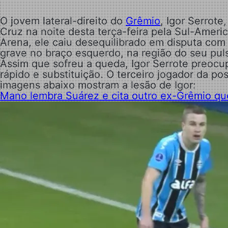
O jovem lateral-direito do
Grêmio
, Igor Serrote
Cruz na noite desta terça-feira pela Sul-Ame
Arena, ele caiu desequilibrado em disputa com
grave no braço esquerdo, na região do seu pul
Assim que sofreu a queda, Igor Serrote preoc
rápido e substituição. O terceiro jogador da p
imagens abaixo mostram a lesão de Igor:
Mano lembra Suárez e cita outro ex-Grêmio que