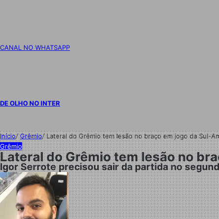
CANAL NO WHATSAPP
DE OLHO NO INTER
Início
/
Grêmio
/
Lateral do Grêmio tem lesão no braço em jogo da Sul-A
Grêmio
Lateral do Grêmio tem lesão no br
Igor Serrote precisou sair da partida no segu