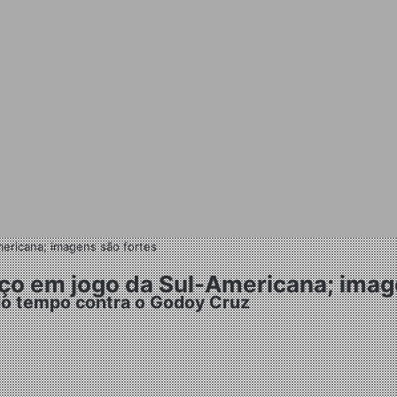
mericana; imagens são fortes
aço em jogo da Sul-Americana; imag
ndo tempo contra o Godoy Cruz