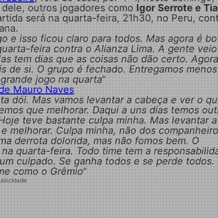
m dele, outros jogadores como
Igor Serrote e Ti
ida será na quarta-feira, 21h30, no Peru, cont
ana.
 e isso ficou claro para todos. Mas agora é bo
uarta-feira contra o Alianza Lima. A gente veio
Mas tem dias que as coisas não dão certo. Agora
ais de si. O grupo é fechado. Entregamos menos
grande jogo na quarta
”
nde Mauro Naves
ota dói. Mas vamos levantar a cabeça e ver o q
emos que melhorar. Daqui a uns dias temos out
 Hoje teve bastante culpa minha. Mas levantar a
cas e melhorar. Culpa minha, não dos companheir
uma derrota dolorida, mas não fomos bem. O
na quarta-feira. Todo time tem a responsabilid
 um culpado. Se ganha todos e se perde todos.
ime como o Grêmio
“
ublicidade