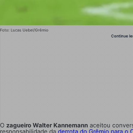
Foto: Lucas Uebel/Grêmio
Continue le
O
zagueiro Walter Kannemann
aceitou convers
responsabilidade da
derrota do Grêmio para o 