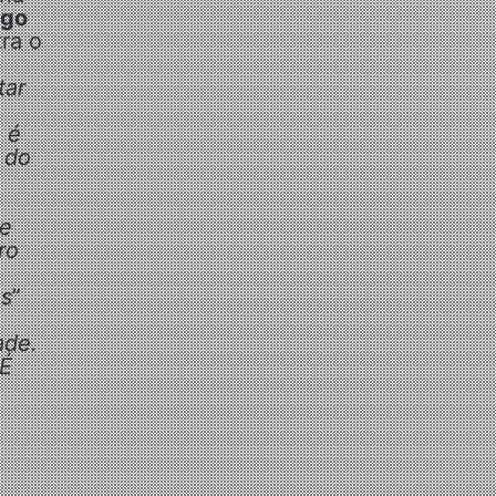
ago
ra o
tar
 é
 do
ue
ro
os
”
ade.
 É