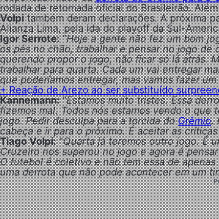
rodada de retomada oficial do Brasileirão. Alé
Volpi
também deram declarações. A próxima part
Alianza Lima, pela ida do playoff da Sul-Americ
Igor Serrote:
“
Hoje a gente não fez um bom jogo
os pés no chão, trabalhar e pensar no jogo de q
querendo propor o jogo, não ficar só lá atrás. 
trabalhar para quarta. Cada um vai entregar m
que poderíamos entregar, mas vamos fazer um 
+
Reação de Arezo ao ser substituído surpree
Kannemann:
“
Estamos muito tristes. Essa derr
fizemos mal. Todos nós estamos vendo o que t
jogo. Pedir desculpa para a torcida do
Grêmio
.
cabeça e ir para o próximo. É aceitar as críti
Tiago Volpi:
“
Quarta já teremos outro jogo. É 
Cruzeiro nos superou no jogo e agora é pensar 
O futebol é coletivo e não tem essa de apenas
uma derrota que não pode acontecer em um t
P