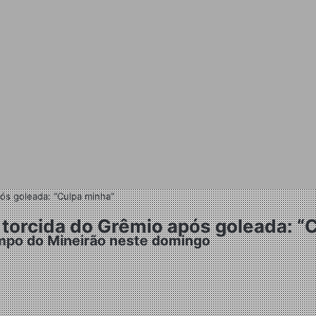
ós goleada: “Culpa minha”
torcida do Grêmio após goleada: “
ampo do Mineirão neste domingo