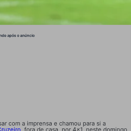
ndo após o anúncio
ar com a imprensa e chamou para si a
Cruzeiro
, fora de casa, por 4×1, neste domingo,