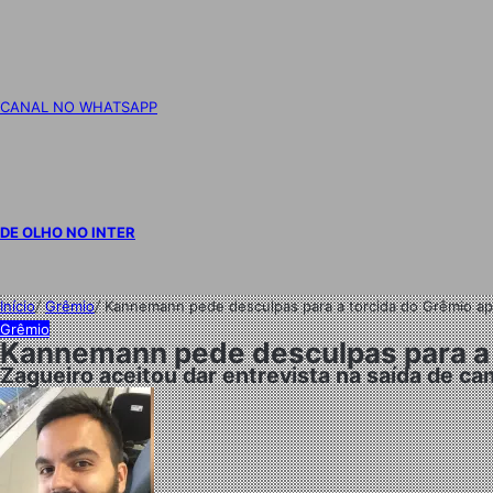
CANAL NO WHATSAPP
DE OLHO NO INTER
Início
/
Grêmio
/
Kannemann pede desculpas para a torcida do Grêmio ap
Grêmio
Kannemann pede desculpas para a 
Zagueiro aceitou dar entrevista na saída de c