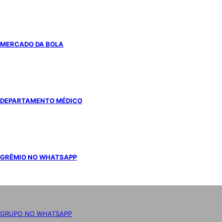
MERCADO DA BOLA
DEPARTAMENTO MÉDICO
GRÊMIO NO WHATSAPP
GRUPO NO WHATSAPP