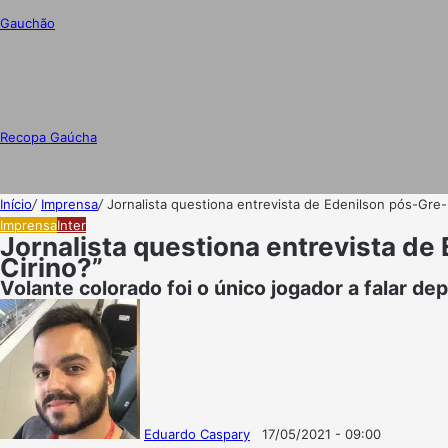
Gauchão
Recopa Gaúcha
Início
/
Imprensa
/
Jornalista questiona entrevista de Edenilson pós-Gre-
Imprensa
Inter
Jornalista questiona entrevista de
Cirino?”
Volante colorado foi o único jogador a falar de
Eduardo Caspary
17/05/2021 - 09:00
Follow
Mande