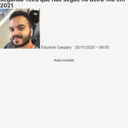
2021
Eduardo Caspary
25/11/2020 - 08:55
Follow
Mande
on
um
PUBLICIDADE
X
e-
mail