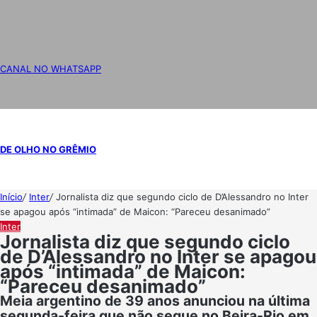
CANAL NO WHATSAPP
DE OLHO NO GRÊMIO
Início
/
Inter
/
Jornalista diz que segundo ciclo de D’Alessandro no Inter
se apagou após “intimada” de Maicon: “Pareceu desanimado”
Inter
Jornalista diz que segundo ciclo
de D’Alessandro no Inter se apagou
após “intimada” de Maicon:
“Pareceu desanimado”
Meia argentino de 39 anos anunciou na última
segunda-feira que não segue no Beira-Rio em