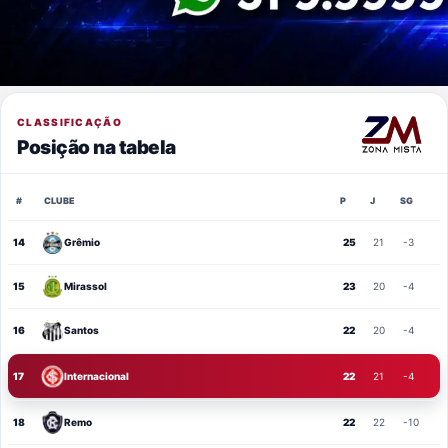
CLASSIFICAÇÃO
Posição na tabela
#
CLUBE
P
J
SG
14
Grêmio
25
21
-3
15
Mirassol
23
20
-4
16
Santos
22
20
-4
17
Internacional
22
21
-4
18
Remo
22
22
-10