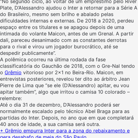
“No segundo ciclo, ao voltar de um empréstimo pelo River
Plate, D’Alessandro ajudou o Inter a retornar para a Série A
do Brasileiro, mesmo sem brilho e abalado pelas
dificuldades internas e externas. De 2018 a 2020, perdeu
espaço entre os titulares e se apagou depois de uma
intimada do volante Maicon, antes de um Grenal. A partir
dali, pareceu desanimado com as constantes derrotas
para o rival e virou um jogador burocrático, até se
despedir publicamente”.
A polêmica ocorreu na última rodada da fase
classificatória do Gauchão de 2018, com o Gre-Nal tendo
o
Grêmio
vitorioso por 2×1 no Beira-Rio. Maicon, em
entrevistas posteriores, revelou ter dito ao árbitro Jean
Pierre de Lima que “se ele (D’Alessandro) apitar, eu vou
apitar também”, algo que irritou o camisa 10 colorado –
relembre:
Até o dia 31 de dezembro, D’Alessandro poderá ser
normalmente escalado pelo técnico Abel Braga para as
partidas do Inter. Depois, no ano que em que completará
40 anos de idade, a sua camisa será outra.
+ Grêmio empurra Inter para a zona do rebaixamento e
gera desabafo de meia do São Paulo