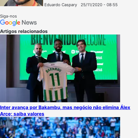
Eduardo Caspary
25/11/2020 - 08:55
Follow
Mande
on
um
Siga-nos
X
e-
mail
Artigos relacionados
Inter avança por Bakambu, mas negócio não elimina Álex
Arce; saiba valores