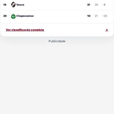
19
Vasco
21
20
-8
20
Chapecoense
10
21
-23
Ver classificação completa
→
Publicidade