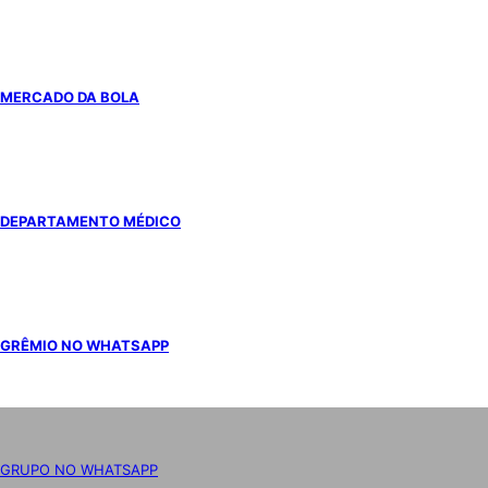
MERCADO DA BOLA
DEPARTAMENTO MÉDICO
GRÊMIO NO WHATSAPP
GRUPO NO WHATSAPP