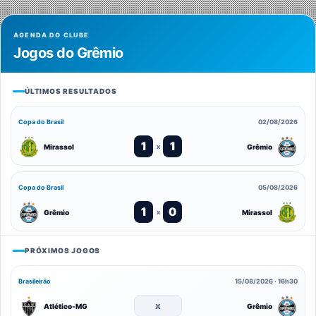
AGENDA DO CLUBE
Jogos do Grêmio
ÚLTIMOS RESULTADOS
Copa do Brasil
02/08/2026
1
1
Mirassol
Grêmio
x
Copa do Brasil
05/08/2026
1
0
Grêmio
Mirassol
x
PRÓXIMOS JOGOS
Brasileirão
15/08/2026 · 16h30
x
Atlético-MG
Grêmio