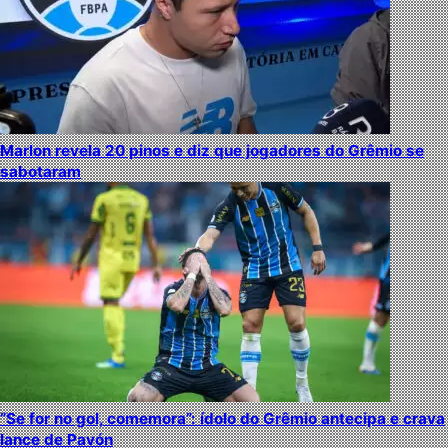
Marlon revela 20 pinos e diz que jogadores do Grêmio se
sabotaram
“Se for no gol, comemora”: ídolo do Grêmio antecipa e crava
lance de Pavón