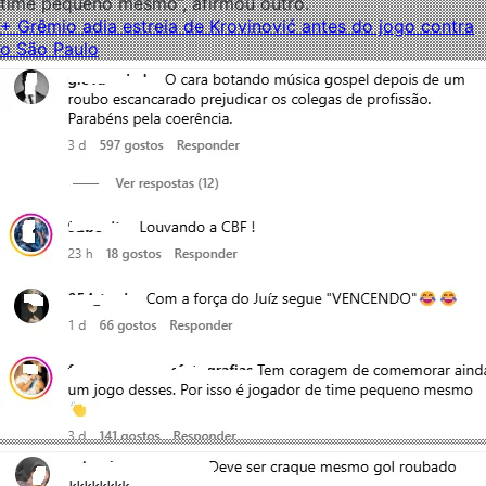
time pequeno mesmo”, afirmou outro.
+ Grêmio adia estreia de Krovinović antes do jogo contra
o São Paulo