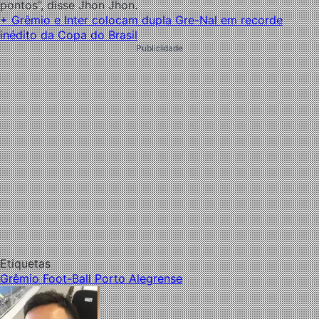
pontos”, disse Jhon Jhon.
+ Grêmio e Inter colocam dupla Gre-Nal em recorde
inédito da Copa do Brasil
Publicidade
Etiquetas
Grêmio Foot-Ball Porto Alegrense