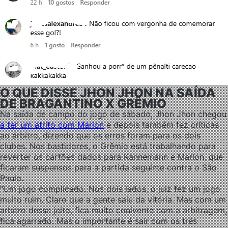
O QUE DISSE JHON JHON NA SAÍDA
DE BRAGANTINO X GRÊMIO
Na saída de campo do jogo de sábado, Jhon Jhon chegou
a ter um atrito com Marlon
e depois também fez críticas
ao árbitro, dizendo que os erros foram para os dois
clubes. Nos bastidores, o Grêmio está trabalhando para
reverter os cartões dados para Kannemann e Marlon, que
ficaram suspensos para a partida seguinte contra o São
Paulo.
“Um jogo complicado. Nos dois lados, o juiz fez um jogo
muito ruim. Claro que a gente saiu da vitória. Mas com um
arbitro desse jeito, fica muito conivente com a arbitragem,
fica agarrado. Mas o importante é sair com os três