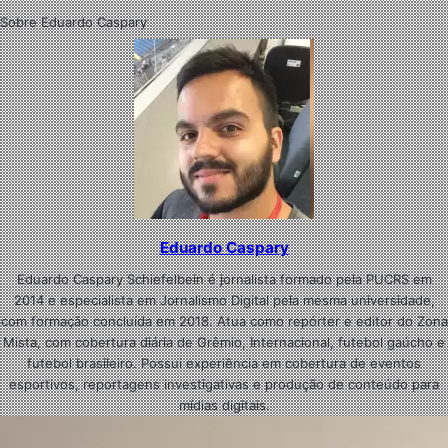
Sobre Eduardo Caspary
Eduardo Caspary
Eduardo Caspary Schiefelbein é jornalista formado pela PUCRS em
2014 e especialista em Jornalismo Digital pela mesma universidade,
com formação concluída em 2018. Atua como repórter e editor do Zona
Mista, com cobertura diária de Grêmio, Internacional, futebol gaúcho e
futebol brasileiro. Possui experiência em cobertura de eventos
esportivos, reportagens investigativas e produção de conteúdo para
mídias digitais.