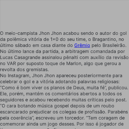
O meio-campista Jhon Jhon acabou sendo o autor do gol
da polêmica vitória de 1×0 do seu time, o Bragantino, no
último sábado em casa diante do
Grêmio
pelo Brasileirão.
No último lance da partida, a arbitragem comandada por
Lucas Casagrande assinalou pênalti com auxílio da revisão
no VAR por suposto toque de Marlon, algo que gerou a
revolta dos gremistas.
No Instagram, Jhon Jhon apareceu posteriormente para
celebrar o gol e a vitória adotando palavras religiosas:
“Como é bom viver os planos de Deus, muita fé”, publicou.
Ele, porém, mantém os comentários abertos a todos os
seguidores e acabou recebendo muitas críticas pelo post.
“O cara botando música gospel depois de um roubo
escancarado prejudicar os colegas de profissão. Parabéns
pela coerência”, escreveu um torcedor. “Tem coragem de
comemorar ainda um jogo desses. Por isso é jogador de