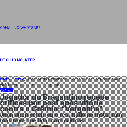
CANAL NO WHATSAPP
DE OLHO NO INTER
Início
/
Grêmio
/
Jogador do Bragantino recebe críticas por post após
vitória contra o Grêmio: “Vergonha”
Grêmio
Jogador do Bragantino recebe
críticas por post após vitória
contra o Grêmio: “Vergonha”
Jhon Jhon celebrou o resultado no Instagram,
mas teve que lidar com críticas