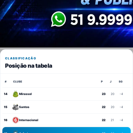
CLASSIFICAÇÃO
Posição na tabela
#
CLUBE
P
J
SG
14
Mirassol
23
20
-4
15
Santos
22
20
-4
16
Internacional
22
21
-4