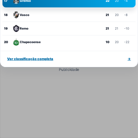
17
Grêmio
22
20
-4
18
Vasco
21
20
-8
19
Remo
21
21
-10
20
Chapecoense
10
20
-22
Ver classificação completa
→
Publicidade