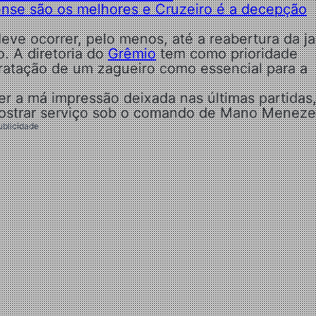
ense são os melhores e Cruzeiro é a decepção
eve ocorrer, pelo menos, até a reabertura da j
o. A diretoria do
Grêmio
tem como prioridade
ntratação de um zagueiro como essencial para a
er a má impressão deixada nas últimas partidas
mostrar serviço sob o comando de Mano Meneze
ublicidade