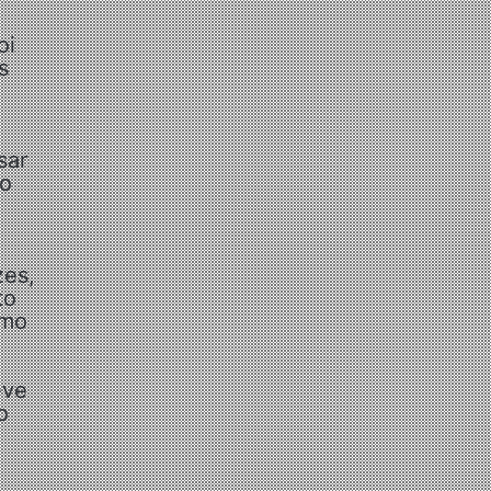
oi
s
a
sar
ao
zes,
to
omo
eve
o