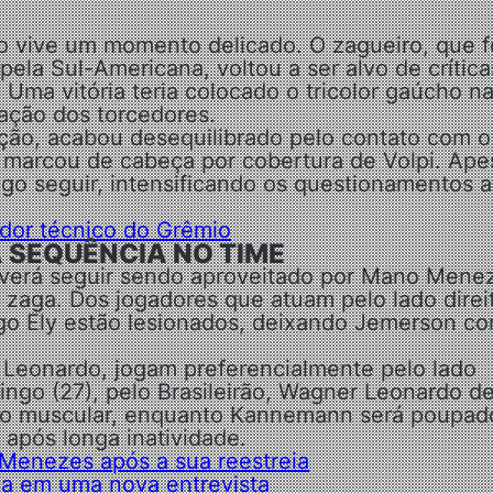
o vive um momento delicado. O zagueiro, que f
ela Sul-Americana, voltou a ser alvo de crítica
. Uma vitória teria colocado o tricolor gaúcho n
ração dos torcedores.
ão, acabou desequilibrado pelo contato com o
 marcou de cabeça por cobertura de Volpi. Ape
ogo seguir, intensificando os questionamentos 
ador técnico do Grêmio
 SEQUÊNCIA NO TIME
verá seguir sendo aproveitado por Mano Mene
 zaga. Dos jogadores que atuam pelo lado direi
igo Ely estão lesionados, deixando Jemerson c
Leonardo, jogam preferencialmente pelo lado
ingo (27), pelo Brasileirão, Wagner Leonardo d
são muscular, enquanto Kannemann será poupad
após longa inatividade.
Menezes após a sua reestreia
a em uma nova entrevista