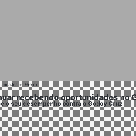
tunidades no Grêmio
inuar recebendo oportunidades no 
a pelo seu desempenho contra o Godoy Cruz