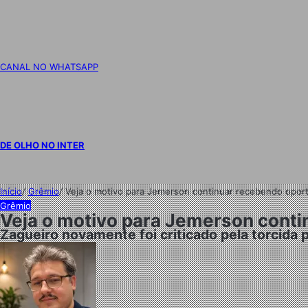
CANAL NO WHATSAPP
DE OLHO NO INTER
Início
/
Grêmio
/
Veja o motivo para Jemerson continuar recebendo opor
Grêmio
Veja o motivo para Jemerson cont
Zagueiro novamente foi criticado pela torcid