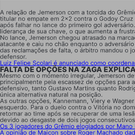
A relação de Jemerson com a torcida do Grêmi
titular no empate em 2×2 contra o Godoy Cruz p
após falhar no lance do primeiro gol adversário
liderança de sua chave, o que aumenta a frust
No lance, Jemerson chegou atrasado na marcaç
atacante e caiu no chão enquanto o adversário
das reclamações de falta, o árbitro mandou o j
defensor.
Luiz Felipe Scolari é anunciado como coorden
FALTA DE OPÇÕES NA ZAGA EXPLICA
Mesmo com o momento irregular, Jemerson de
principalmente pela escassez de opções para a
defensivo, tanto Gustavo Martins quanto Rodr
única alternativa natural na posição.
As outras opções, Kannemann, Viery e Wagner 
esquerdo. Para o duelo contra o Vitória no dom
retornar ao time após se recuperar de uma le
devido ao desgaste de dois jogos consecutivos 
Os 3 jogadores do Grêmio elogiados por Mano 
A opinião de Maicon sobre Roger Machado dad