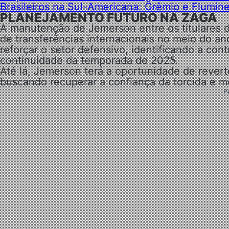
Brasileiros na Sul-Americana: Grêmio e Flumin
PLANEJAMENTO FUTURO NA ZAGA
A manutenção de Jemerson entre os titulares d
de transferências internacionais no meio do an
reforçar o setor defensivo, identificando a co
continuidade da temporada de 2025.
Até lá, Jemerson terá a oportunidade de revert
buscando recuperar a confiança da torcida e 
P