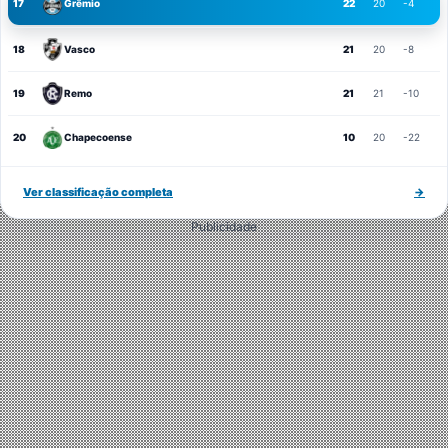
17
Grêmio
22
20
-4
18
Vasco
21
20
-8
19
Remo
21
21
-10
20
Chapecoense
10
20
-22
Ver classificação completa
→
Publicidade