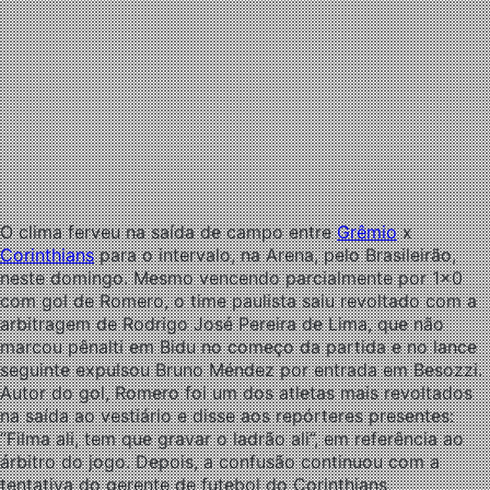
O clima ferveu na saída de campo entre
Grêmio
x
Corinthians
para o intervalo, na Arena, pelo Brasileirão,
neste domingo. Mesmo vencendo parcialmente por 1×0
com gol de Romero, o time paulista saiu revoltado com a
arbitragem de Rodrigo José Pereira de Lima, que não
marcou pênalti em Bidu no começo da partida e no lance
seguinte expulsou Bruno Méndez por entrada em Besozzi.
Autor do gol, Romero foi um dos atletas mais revoltados
na saída ao vestiário e disse aos repórteres presentes:
“Filma ali, tem que gravar o ladrão ali”, em referência ao
árbitro do jogo. Depois, a confusão continuou com a
tentativa do gerente de futebol do Corinthians,