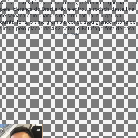
Após cinco vitórias consecutivas, o Grêmio segue na briga
pela liderança do Brasileirão e entrou a rodada deste final
de semana com chances de terminar no 1° lugar. Na
quinta-feira, o time gremista conquistou grande vitória de
virada pelo placar de 4×3 sobre o Botafogo fora de casa.
Publicidade