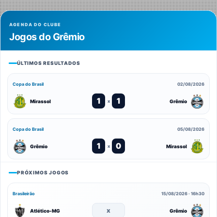
AGENDA DO CLUBE
Jogos do Grêmio
ÚLTIMOS RESULTADOS
Copa do Brasil
02/08/2026
1
1
Mirassol
Grêmio
x
Copa do Brasil
05/08/2026
1
0
Grêmio
Mirassol
x
PRÓXIMOS JOGOS
Brasileirão
15/08/2026 · 16h30
x
Atlético-MG
Grêmio