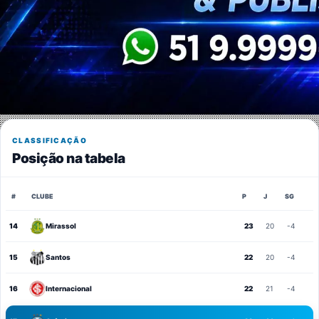
CLASSIFICAÇÃO
Posição na tabela
#
CLUBE
P
J
SG
14
Mirassol
23
20
-4
15
Santos
22
20
-4
16
Internacional
22
21
-4