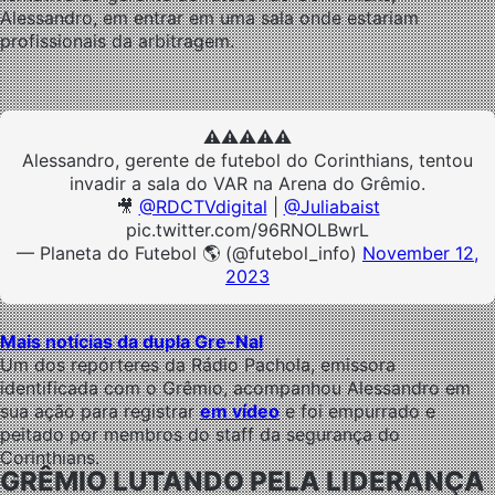
Alessandro, em entrar em uma sala onde estariam
profissionais da arbitragem.
⚠️⚠️⚠️⚠️⚠️
Alessandro, gerente de futebol do Corinthians, tentou
invadir a sala do VAR na Arena do Grêmio.
🎥
@RDCTVdigital
|
@Juliabaist
pic.twitter.com/96RNOLBwrL
— Planeta do Futebol 🌎 (@futebol_info)
November 12,
2023
Mais notícias da dupla Gre-Nal
Um dos repórteres da Rádio Pachola, emissora
identificada com o Grêmio, acompanhou Alessandro em
sua ação para registrar
em vídeo
e foi empurrado e
peitado por membros do staff da segurança do
Corinthians.
GRÊMIO LUTANDO PELA LIDERANÇA