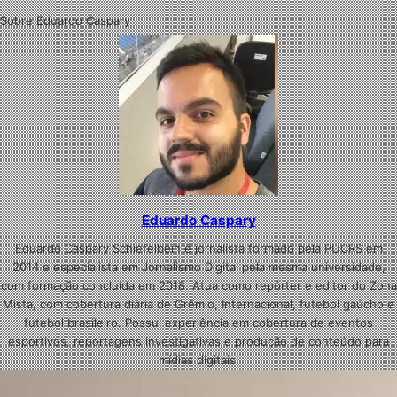
Sobre Eduardo Caspary
Eduardo Caspary
Eduardo Caspary Schiefelbein é jornalista formado pela PUCRS em
2014 e especialista em Jornalismo Digital pela mesma universidade,
com formação concluída em 2018. Atua como repórter e editor do Zona
Mista, com cobertura diária de Grêmio, Internacional, futebol gaúcho e
futebol brasileiro. Possui experiência em cobertura de eventos
esportivos, reportagens investigativas e produção de conteúdo para
mídias digitais.