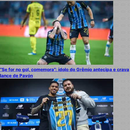
“Se for no gol, comemora”: ídolo do Grêmio antecipa e crava
lance de Pavón