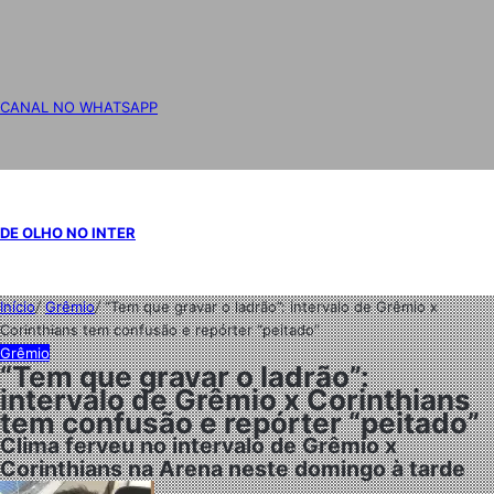
CANAL NO WHATSAPP
DE OLHO NO INTER
Início
/
Grêmio
/
“Tem que gravar o ladrão”: intervalo de Grêmio x
Corinthians tem confusão e repórter “peitado”
Grêmio
“Tem que gravar o ladrão”:
intervalo de Grêmio x Corinthians
tem confusão e repórter “peitado”
Clima ferveu no intervalo de Grêmio x
Corinthians na Arena neste domingo à tarde