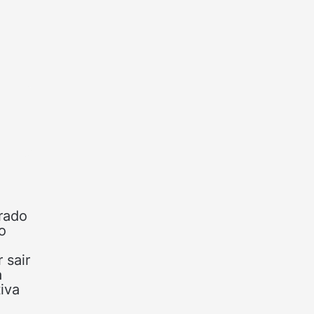
rado
o
 sair
a
iva