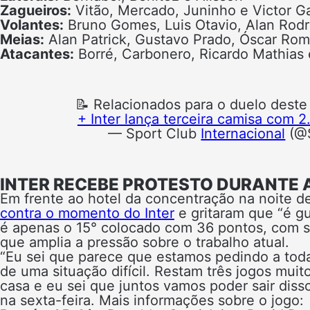
Zagueiros:
Vitão, Mercado, Juninho e Victor Ga
Volantes:
Bruno Gomes, Luis Otavio, Alan Rodr
Meias:
Alan Patrick, Gustavo Prado, Óscar Rom
Atacantes:
Borré, Carbonero, Ricardo Mathias 
📝 Relacionados para o duelo deste
+ Inter lança terceira camisa com
— Sport Club
Internacional
(@S
INTER RECEBE PROTESTO DURANTE 
Em frente ao hotel da concentração na noite 
contra o momento do Inter
e gritaram que “é gu
é apenas o 15° colocado com 36 pontos, com s
que amplia a pressão sobre o trabalho atual.
“Eu sei que parece que estamos pedindo a toda 
de uma situação difícil. Restam três jogos mu
casa e eu sei que juntos vamos poder sair diss
na sexta-feira. Mais informações sobre o jogo: