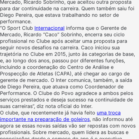
Mercado, Ricardo Sobrinho, que aceitou outra proposta
para dar continuidade na carreira. Quem também saiu foi
Diego Pereira, que estava trabalhando no setor de
performance.
“O Sport Club
Internacional
informa que o Gerente de
Mercado, Ricardo “Caco” Sobrinho, encerra seu ciclo
profissional no Clube após aceitar uma proposta para
seguir novos desafios na carreira. Caco iniciou sua
trajetória no Clube em 2015, junto às categorias de base,
e, ao longo dos anos, passou por diferentes funções,
incluindo a coordenação do Centro de Análise e
Prospecção de Atletas (CAPA), até chegar ao cargo de
gerente de mercado. O Inter comunica, também, a saída
de Diego Pereira, que atuava como Coordenador de
Performance. O Clube do Povo agradece a ambos pelos
serviços prestados e deseja sucesso na continuidade de
suas carreiras”, diz nota oficial do Inter.
O clube, que recentemente já havia feito
uma troca
importante na preparação de goleiros
, não informou até
agora se essas novas saídas vão ser repostas com novos
profissionais. Sobre mercado, quem lidera as buscas e
negociações desde o começo do ano é o executivo