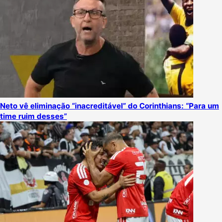
Neto vê eliminação “inacreditável” do Corinthians: “Para um
time ruim desses”