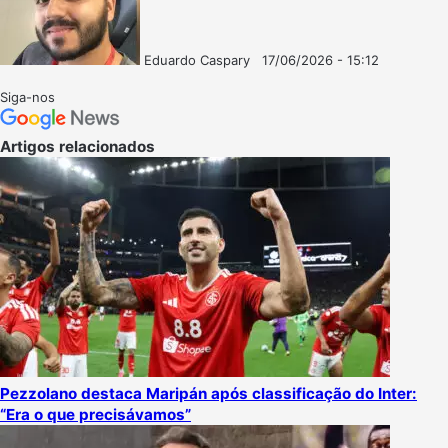
Eduardo Caspary
17/06/2026 - 15:12
Follow
Mande
on
um
Siga-nos
X
e-
mail
Artigos relacionados
Pezzolano destaca Maripán após classificação do Inter:
“Era o que precisávamos”