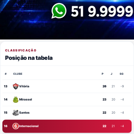
CLASSIFICAÇÃO
Posição na tabela
#
CLUBE
P
J
SG
13
Vitória
26
21
-9
14
Mirassol
23
20
-4
15
Santos
22
20
-4
16
Internacional
22
21
-4