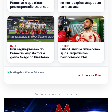
Palmeiras, o que o Inter
no Inter e explica ataque sem
precisa para não entrar na
centroavante
zona do rebaixamento
08
09
INTER
INTER
Inter segura pressão do
Bruno Henrique revela como
Palmeiras, empata fora e
ajuda Benjamin nos
ganha fôlego no Brasileirão
bastidores do Inter
Ranking das últimas 24 horas
Ver todas as notícias
→
Continua depois da propaganda.