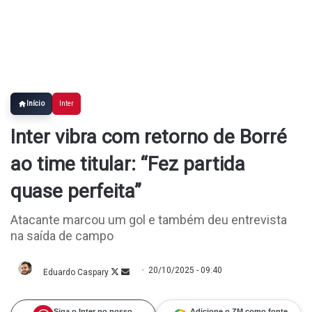
Início
Inter
Inter vibra com retorno de Borré
ao time titular: “Fez partida
quase perfeita”
Atacante marcou um gol e também deu entrevista
na saída de campo
20/10/2025 - 09:40
Eduardo Caspary
Follow
Mande
on
um
X
e-
mail
Siga o Inter no nosso
Adicione o ZM como fonte