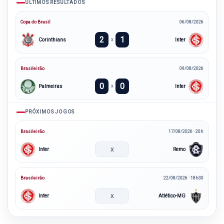
ÚLTIMOS RESULTADOS
Copa do Brasil
06/08/2026
2
1
Corinthians
Inter
x
Brasileirão
09/08/2026
0
0
Palmeiras
Inter
x
PRÓXIMOS JOGOS
Brasileirão
17/08/2026 · 20h
x
Inter
Remo
Brasileirão
22/08/2026 · 18h30
x
Inter
Atlético-MG