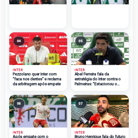
04
05
INTER
INTER
Pezzolano quer Inter com
Abel Ferreira fala da
“faca nos dentes” e reclama
estratégia do Inter contra o
da arbitragem após empate
Palmeiras: “Estacionou o
ônibus”
06
07
INTER
INTER
Após empate com o
Bruno Henrique fala do futuro