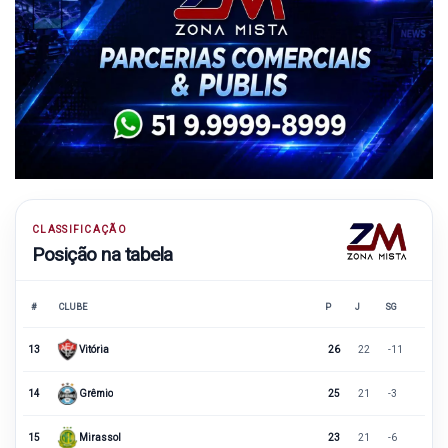
CLASSIFICAÇÃO
Posição na tabela
#
CLUBE
P
J
SG
13
Vitória
26
22
-11
14
Grêmio
25
21
-3
15
Mirassol
23
21
-6