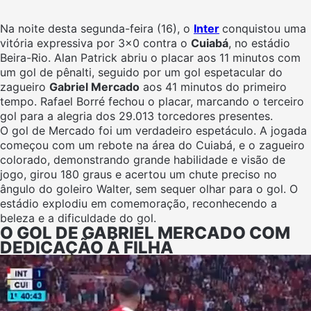
Na noite desta segunda-feira (16), o
Inter
conquistou uma
vitória expressiva por 3×0 contra o
Cuiabá
, no estádio
Beira-Rio. Alan Patrick abriu o placar aos 11 minutos com
um gol de pênalti, seguido por um gol espetacular do
zagueiro
Gabriel Mercado
aos 41 minutos do primeiro
tempo. Rafael Borré fechou o placar, marcando o terceiro
gol para a alegria dos 29.013 torcedores presentes.
O gol de Mercado foi um verdadeiro espetáculo. A jogada
começou com um rebote na área do Cuiabá, e o zagueiro
colorado, demonstrando grande habilidade e visão de
jogo, girou 180 graus e acertou um chute preciso no
ângulo do goleiro Walter, sem sequer olhar para o gol. O
estádio explodiu em comemoração, reconhecendo a
beleza e a dificuldade do gol.
O GOL DE GABRIEL MERCADO COM
DEDICAÇÃO À FILHA