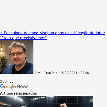
+ Pezzolano destaca Maripán após classificação do Inter:
“Era o que precisávamos”
David Pires Paz
16/09/2024 - 22:09
Follow
Mande
on
um
Siga-nos
X
e-
mail
Artigos relacionados