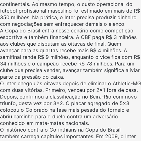
continentais. Ao mesmo tempo, o custo operacional do
futebol profissional masculino foi estimado em mais de R$
350 milhões. Na prática, o Inter precisa produzir dinheiro
com negociações sem enfraquecer demais o elenco.
A Copa do Brasil entra nesse cenário como competição
esportiva e também financeira. A CBF paga R$ 3 milhões
aos clubes que disputam as oitavas de final. Quem
avançar para as quartas recebe mais R$ 4 milhões. A
semifinal rende R$ 9 milhões, enquanto o vice fica com R$
34 milhões e o campeão recebe R$ 78 milhões. Para um
clube que precisa vender, avançar também significa aliviar
parte da pressão do caixa.
O Inter chegou às oitavas depois de eliminar o Athletic-MG
com duas vitórias. Primeiro, venceu por 2×1 fora de casa.
Depois, confirmou a classificação no Beira-Rio com novo
triunfo, desta vez por 3×2. O placar agregado de 5×3
colocou o Colorado na fase mais pesada do torneio e
abriu caminho para o duelo contra um adversário
conhecido em mata-matas nacionais.
O histórico contra o Corinthians na Copa do Brasil
também carrega capítulos importantes. Em 2009, o Inter