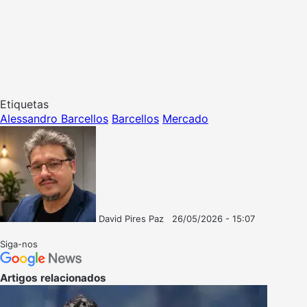
Etiquetas
Alessandro Barcellos
Barcellos
Mercado
David Pires Paz
26/05/2026 - 15:07
Follow
Mande
on
um
Siga-nos
X
e-
mail
Artigos relacionados